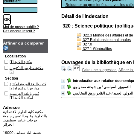
Retourner au premier écran avec les catég
Détail de l'indexation
320 : Science politique (politi
Mot de passe oublié ?
Pas encore inscrit ?
322.3 Monde des affaires et de l
327 Relations internationales
Affiner ou comparer
327.0
327.1 Généralités
Localisation
[1]
مكتبة الكلية
Ouvrages de la bibliothèque en 
مكتبة مدارس الدكتوراه
Faire une suggestion
Affiner l
[2]
Section
introduction aux relation économiqu
كتب باللغة العربية لمكتبة
التسويق السياسي
/ بن شيحة، صحراوي
[2]
مدارس الدكتوراه
الدولي الجديد
/ عبد القادر رزيق المخادمي
كتب باللغة الفرنسية
[1]
لمكتبة الكلية
Adresse
مكتبة كلية العلوم الاقتصادية
والتجارية وعلوم التسيير جامعة
فرحات عباس سطيف1
الجزائر
19000 هضبة الباز سطيف