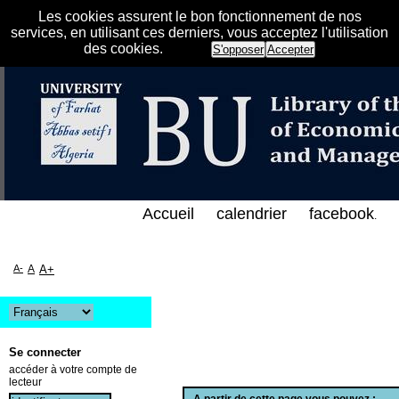
Les cookies assurent le bon fonctionnement de nos
services, en utilisant ces derniers, vous acceptez l'utilisation
des cookies.
S'opposer
Accepter
فهرس الإلكتروني على الخط المباشر لمكتبة كلية العلوم 
Accueil
calendrier
facebook
.
A-
A
A+
Se connecter
accéder à votre compte de
lecteur
A partir de cette page vous pouvez :