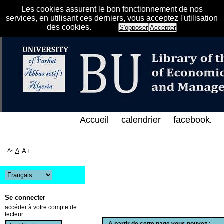
Les cookies assurent le bon fonctionnement de nos
services, en utilisant ces derniers, vous acceptez l'utilisation
des cookies.
S'opposer
Accepter
لفهرس الإلكتروني على الخط المباشر لمكتبة كلية العلو
Accueil
calendrier
facebook
.
A-
A
A+
Se connecter
accéder à votre compte de
lecteur
A partir de cette page vous pouvez :