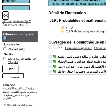
Retourner au premier écran avec les catég
Détail de l'indexation
519 : Probabilités et mathémat
Mot de passe oublié ?
Pas encore inscrit ?
519.2
519.5 Mathématiques statistiqu
Affiner ou comparer
Ouvrages de la bibliothèque en 
Localisation
Faire une suggestion
Affiner l
مكتبة الكلية
[2]
Section
لوم الإدارية والمالية
/ حسن ياسين طعمة
كتب باللغة العربية لمكتبة
ية
/ جامعة الملك عبد العزيز قسم الإحصاء
الكلية
[2]
 الإقتصاد الرياضي
/ هاني، عبد الرزاق بني
لات و التوزيعات الاحتمالية
/ جيلالي جلاطو
Adresse
مكتبة كلية العلوم الاقتصادية
والتجارية وعلوم التسيير جامعة
فرحات عباس سطيف1
الجزائر
19000 هضبة الباز سطيف