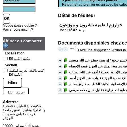
Retourner au premier écran avec les catég
Détail de l'éditeur
خوارزم العلمية ناشرون و موزعون
Mot de passe oublié ?
Pas encore inscrit ?
جدة
localisé à :
Affiner ou comparer
Documents disponibles chez cet
Faire une suggestion
Affiner l
Localisation
مكتبة الكلية
[5]
لإستراتيجية
/ إدريس، جعفر عبد الله موسى
Section
ية
/ جامعة الملك عبد العزيز قسم الإحصاء
كتب باللغة العربية لمكتبة
ات الإدارة الحديثة
/ أحمد عبد الله الصباب
الكلية
[5]
لإقتصادية الجزئية
/ دياب، عبد العزيز أحمد
لإقتصادية الكلية
/ الخطيب، فاروق صالح
علومات الإدارية
/ خليل، نبيل محمد مرسي
Adresse
مكتبة كلية العلوم الاقتصادية
والتجارية وعلوم التسيير جامعة
فرحات عباس سطيف1
الجزائر
19000 هضبة الباز سطيف