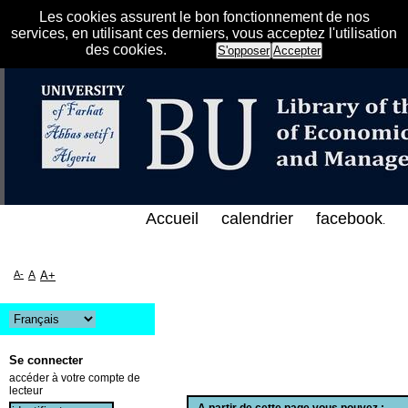
Les cookies assurent le bon fonctionnement de nos
services, en utilisant ces derniers, vous acceptez l'utilisation
des cookies.
S'opposer
Accepter
الفهرس الإلكتروني على الخط المباشر لمكتبة كلية العل
Accueil
calendrier
facebook
.
A-
A
A+
Se connecter
accéder à votre compte de
lecteur
A partir de cette page vous pouvez :