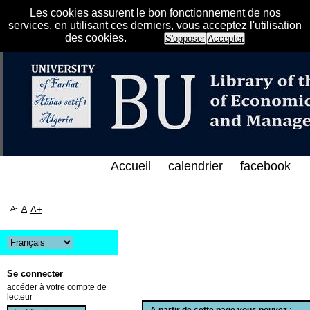
Les cookies assurent le bon fonctionnement de nos
services, en utilisant ces derniers, vous acceptez l'utilisation
des cookies.
S'opposer
Accepter
فهرس الإلكتروني على الخط المباشر لمكتبة كلية العلوم 
Accueil
calendrier
facebook
.
A-
A
A+
Se connecter
accéder à votre compte de
lecteur
A partir de cette page vous pouvez :