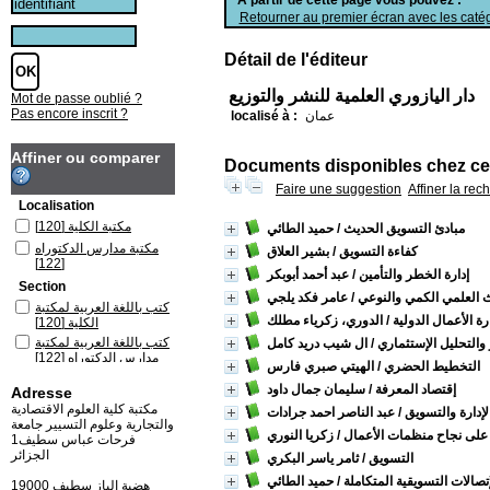
Retourner au premier écran avec les catég
Détail de l'éditeur
دار اليازوري العلمية للنشر والتوزيع
Mot de passe oublié ?
Pas encore inscrit ?
عمان
localisé à :
Affiner ou comparer
Documents disponibles chez cet
Faire une suggestion
Affiner la rec
Localisation
مكتبة الكلية
[120]
مبادئ التسويق الحديث
/ حميد الطائي
مكتبة مدارس الدكتوراه
كفاءة التسويق
/ بشير العلاق
[122]
إدارة الخطر والتأمين
/ عبد أحمد أبوبكر
Section
 العلمي الكمي والنوعي
/ عامر فكد يلجي
كتب باللغة العربية لمكتبة
رة الأعمال الدولية
/ الدوري، زكرياء مطلك
الكلية
[120]
كتب باللغة العربية لمكتبة
 والتحليل الإستثماري
/ ال شيب دريد كامل
مدارس الدكتوراه
[122]
التخطيط الحضري
/ الهيتي صبري فارس
إقتصاد المعرفة
/ سليمان جمال داود
Adresse
مكتبة كلية العلوم الاقتصادية
إدارة والتسويق
/ عبد الناصر احمد جرادات
والتجارية وعلوم التسيير جامعة
 على نجاح منظمات الأعمال
/ زكريا النوري
فرحات عباس سطيف1
الجزائر
التسويق
/ ثامر ياسر البكري
إتصالات التسويقية المتكاملة
/ حميد الطائي
19000 هضبة الباز سطيف