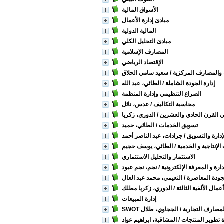
الأسواق المالية
مبادئ إدارة الأعمال
المالية الدولية
مبادئ التحليل الكلي
المصارف الإسلامية
الإقتصاد الرياضي
ك والمصارف المركزية
/ سعيد سامي الحلاق
إدارة الجودة الشاملة
/ الطائي، عبد الله
الصراع التنظيمي وإدارة المنظمة
محاسبة التكاليف
/ عدس، نائل
في القرن الحادي والعشرين
/ الدوري، زكريا
تسويق الخدمات
/ الطائي، حميد
دارة والتسويق
/ جرادات، عبد الناصر أحمد
لإنتاجية و الخدمية
/ الطائي، يوسف حجيم
الاستثمار والتحليل الاستثماري
دارة و المعرفة الإلكترونية
/ نجم، نجم عبود
لجودة المعاصرة
/ النعيمي، محمد عبد العال
ال الألفية الثالثة
/ الدوري، زكريا مطلك
إدارة المبيعات
يم المصارف التجارية
/ الججاوي، طلال
 تطوير المنتجات
/ المشاقبة، ابراهيم عواد