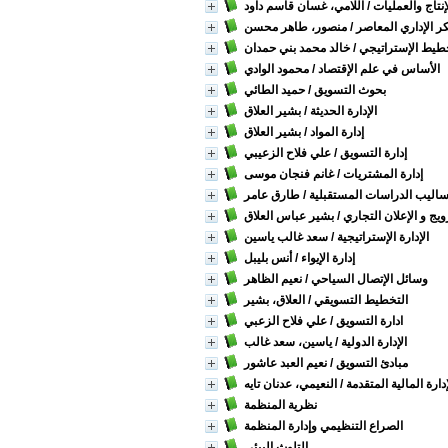
لإنتاج والعمليات
/ اللامي، غسان قاسم داود
ر الإداري المعاصر
/ منصور، طاهر محسن
خطيط الإستراتيجي
/ خالد محمد بني حمدان
الأساس في علم الإقتصاد
/ محمود الوادي
بحوث التسويق
/ حميد الطائي
الإدارة الحديثة
/ بشير العلاق
إدارة المواد
/ بشير العلاق
إدارة التسويق
/ علي فلاح الزعيبي
إدارة المشتريات
/ غانم فنجان موسى
ساليب الدراسات المستقبلية
/ طارق عامر
ويج و الإعلان التجاري
/ بشير عباس العلاق
الإدارة الإستراتيجية
/ سعد غالب ياسين
إدارة الإيواء
/ أنس بليبل
وسائل الإتصال السياحي
/ نعيم الظاهر
التخطيط التسويقي
/ العلاق، بشير
ادارة التسويق
/ علي فلاح الزعبي
الإدارة الدولية
/ ياسين، سعد غالب
مبادئ التسويق
/ نعيم العبد عاشور
إدارة المالية المتقدمة
/ النعيمي، عدنان تايه
نظرية المنظمة
الصراع التنظيمي وإدارة المنظمة
التلوث البيئي