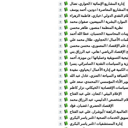
إدارة المشاريع الإنمائية
/ الحواري، نضال
ة المشاريع المعاصرة
/ دودين، أحمد يوسف
ام النقدي الدولي
/ خبازي، فاطمة الزهراء
لموارد البشرية
/ المبيضين، صفوان محمد
نظرية المنظمة
/ منصور، طاهر محسن
ومات المحاسبية
/ الحسبان، عطا الله أحمد
ظمات الأعمال
/ الحجاوي، طلال محمد علي
 علم الإقتصاد
/ المعموري، محسن محسن
 الإقتصاد الرياضي
/ هاني، عبد الرزاق بني
تيجية التسويقية وعملياتها
/ بن مويزة، أحمد
ية و السياسات النقدية
/ السامرائي، يسرا
ت الكمية في إدارة الأعمال
/ يحياوي، مفيدة
الضيافة و السياحة
/ العنزي، عادل عبد الله
طوير الأداء المؤسسي
/ المحمدي، سعد علي
سياسات الإقتصادية
/ الخيكاني، نزار كاظم
الإعلام البيئي
/ كنعان، علي عبد الفتاح
علام المتخصص
/ الدليمي، عبد الرزاق محمد
الإقتصاد الحضري
/ غضبان، فؤاد
العالمية الراهنة
/ أبوشرار، علي عبد الفتاح
سويق الخدمات الصحية
/ ثامر ياسر البكري
إدارة المستشفيات
/ ثامر ياسر البكري