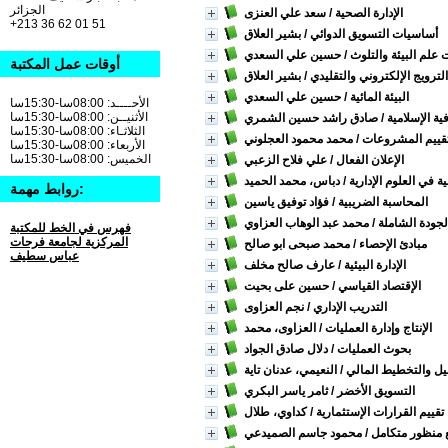
الجزائر
الإدارة الصحية
/ سعد علي العنزى
+213 36 62 01 51
أساسيات التسويق الدوائي
/ بشير العلاق
علم البيئة والتلوث
/ حسين علي السعدي
أوقات عمل المكتبة
ترويج الإلكتروني والتقليدي
/ بشير العلاق
البيئة المائية
/ حسين علي السعدي
الأحــــد: 08:00سا-15:30سا
الأثنيــن: 08:00سا-15:30سا
ة الإسلامية
/ صادق راشد حسين الشمري
الثلاثـاء: 08:00سا-15:30سا
تقييم المشروعات
/ محمد محمود العجلوني
الأربعاء: 08:00سا-15:30سا
الخميس: 08:00سا-15:30سا
الإعلان الفعال
/ علي فلاح الزعبي
ة في العلوم الإدارية
/ دباس، محمد الحميد
روابط مهمة:
المحاسبة الضريبية
/ فؤاد توفيق ياسين
الجودة الشاملة
/ محمد عبد الوهاب العزاوي
فهرس في الخط للمكتبة
المركزية لجامعة فرحات
مبادئ الإحصاء
/ محمد صبحى ابو صالح
عباس سطيف
الإدارة البيئية
/ عارف صالح مخلف
الإقتصاد القياسي
/ حسين على بحيت
التدريب الإداري
/ نجم العزاوى
الإنتاج وإدارة العمليات
/ العزاوى، محمد
بحوث العمليات
/ دلال صادق الجواد
يل والتخطيط المالي
/ النعيمي، عدنان تاية
التسويق الأخضر
/ ثامر ياسر البكري
تقييم القرارات الإستثمارية
/ كداوي، طلال
يع منظور متكامل
/ محمود جاسم الصميدعي