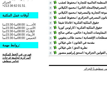
الجزائر
المنظمة العالمية للتجارة
/ محفوظ لعشب
+213 36 62 01 51
المصرفية(المجلد الثاني)
/ محمود الكيلاني
وعة التجارية والمصرفية
/ محمود الكيلاني
أوقات عمل المكتبة
قانون المصرفي الجزائري
/ محفوظ لعشب
حقوق الملكية الفكرية
/ قاندانا شيفا
الأحــــد: 08:00سا-15:30سا
حقوق الملكية الفكرية
/ كارلوس كوريا
الأثنيــن: 08:00سا-15:30سا
الثلاثـاء: 08:00سا-15:30سا
 المفاوضات التجارية
/ خالص، صافي صالح
الأربعاء: 08:00سا-15:30سا
صطلحات الإقتصادية
/ محمد طالب يعقوبي
الخميس: 08:00سا-15:30سا
مقدمة في القانون
/ علي فيلالي
روابط مهمة:
نظرية الحق
/ علي فيلالي
القوانين الجزائرية
/ اسحق إبراهيم منصور
فهرس في الخط للمكتبة
المركزية لجامعة فرحات
عباس سطيف