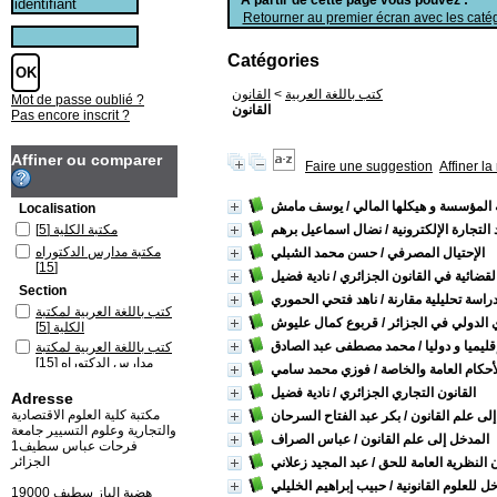
Retourner au premier écran avec les catég
Catégories
كتب باللغة العربية
>
القانون
Mot de passe oublié ?
القانون
Pas encore inscrit ?
Affiner ou comparer
Faire une suggestion
Affiner l
ة المؤسسة و هيكلها المالي
/ يوسف مامش
Localisation
التجارة الإلكترونية
/ نضال اسماعيل برهم
مكتبة الكلية
[5]
مكتبة مدارس الدكتوراه
الإحتيال المصرفي
/ حسن محمد الشبلي
[15]
لقضائية في القانون الجزائري
/ نادية فضيل
Section
دراسة تحليلية مقارنة
/ ناهد فتحي الحموري
كتب باللغة العربية لمكتبة
 الدولي في الجزائر
/ قربوع كمال عليوش
الكلية
[5]
قليميا و دوليا
/ محمد مصطفى عبد الصادق
كتب باللغة العربية لمكتبة
مدارس الدكتوراه
[15]
أحكام العامة والخاصة
/ فوزي محمد سامي
القانون التجاري الجزائري
/ نادية فضيل
Adresse
مكتبة كلية العلوم الاقتصادية
لى علم القانون
/ بكر عبد الفتاح السرحان
والتجارية وعلوم التسيير جامعة
المدخل إلى علم القانون
/ عباس الصراف
فرحات عباس سطيف1
الجزائر
 النظرية العامة للحق
/ عبد المجيد زعلاني
ل للعلوم القانونية
/ حبيب إبراهيم الخليلي
19000 هضبة الباز سطيف