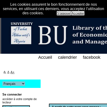
Les cookies assurent le bon fonctionnement de nos
services, en utilisant ces derniers, vous acceptez l'utilisation
des cookies.
S'opposer
Accepter
الفهرس الإلكتروني على الخط المباشر لمكتبة كلية العل
Accueil
calendrier
facebook
.
A-
A
A+
Se connecter
accéder à votre compte de
lecteur
A partir de cette page vous pouvez :