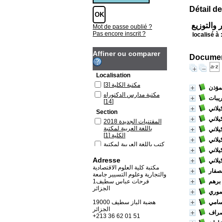
Détail de
 والتوزيع
Mot de passe oublié ?
Pas encore inscrit ?
localisé à 
Affiner ou comparer
Document
Localisation
مكتبة الكلية
[3]
مؤذن
مكتبة مدارس الدكتوراه
ريبات
[14]
يلاني
Section
يلاني
المقتنيات الجديدة 2018
باللغة العربية لمكتبة
يلاني
الكلية
[1]
يلاني
كتب باللغة العربية لمكتبة
يلاني
الكلية
[2]
Adresse
كتب باللغة العربية لمكتبة
يلاني
مدارس الدكتوراه
[14]
مكتبة كلية العلوم الاقتصادية
صفار
والتجارية وعلوم التسيير جامعة
برهم
فرحات عباس سطيف1
الجزائر
موري
سامي
19000 هضبة الباز سطيف
الجزائر
صراف
+213 36 62 01 51