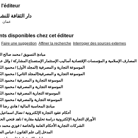
 l'éditeur
دار الثقافة للنشر
عمان
:
s disponibles chez cet éditeur
Faire une suggestion
Affiner la recherche
Interroger des sources externes
مبادئ التسويق
/ محمد صالح ال
المصارف الإسلامية و المؤسسات الإقتصادية أساليب الإستثمار الإستصناع المشاركة
/ وائل ع
الموسوعة التجارية و المصرفية (المجلد الأول)
/ محمود الك
الموسوعة التجارية و المصرفية(المجلد الثاني)
/ محمود الك
الموسوعة التجارية و المصرفية
/ محمود الك
الموسوعة التجارية و المصرفية
/ محمود الك
الموسوعة التجارية المصرفية
/ محمود الك
الموسوعة التجارية والمصرفية
/ محمود الك
مبادئ المحاسبة المالية
/ هادي رضا ال
أحكام عقود التجارة الإلكترونية
/ نضال اسماعيل 
الأوراق التجارية الإلكترونية دراسة تحليلية مقارنة
/ ناهد فتحي الح
الشركات التجارية الأحكام العامة والخاصة
/ فوزي محمد 
المدخل إلى علم القانون
/ عباس ال