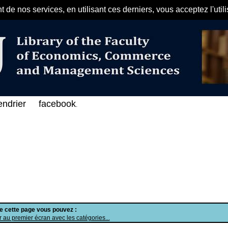
de nos services, en utilisant ces derniers, vous acceptez l'util
مرحبا بكم في الفهرس الإلكتروني ع
endrier
facebook
.
de cette page vous pouvez :
 au premier écran avec les catégories...