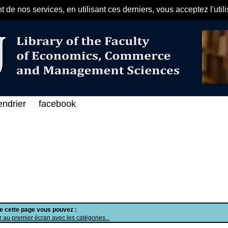
de nos services, en utilisant ces derniers, vous acceptez l'util
مرحبا بكم في الفهرس الإلكتروني ع
endrier
facebook
.
de cette page vous pouvez :
 au premier écran avec les catégories...