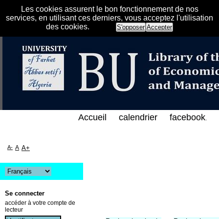
Les cookies assurent le bon fonctionnement de nos
services, en utilisant ces derniers, vous acceptez l'utilisation
des cookies.
S'opposer
Accepter
ي الفهرس الإلكتروني على الخط المباشر لمكتبة كلية ال
Accueil
calendrier
facebook
.
A-
A
A+
Se connecter
accéder à votre compte de
lecteur