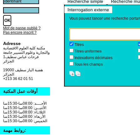
Recherche simple
Recherche mult
Interrogation externe
Vous pouvez lancer une recherche portan
Mot de passe oublié ?
Pas encore inscrit ?
Adresse
Titres
مكتبة كلية العلوم الاقتصادية
Titres uniformes
والتجارية وعلوم التسيير جامعة
فرحات عباس سطيف1
Indexations décimales
الجزائر
Tous les champs
19000 هضبة الباز سطيف
الجزائر
+213 36 62 01 51
أوقات عمل المكتبة
الأحــــد: 08:00سا-15:30سا
الأثنيــن: 08:00سا-15:30سا
الثلاثـاء: 08:00سا-15:30سا
الأربعاء: 08:00سا-15:30سا
الخميس: 08:00سا-15:30سا
روابط مهمة: