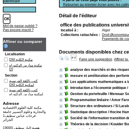
Retourner au premier écran avec les catég
Détail de l'éditeur
office des publications universi
Mot de passe oublié ?
Pas encore inscrit ?
localisé à :
Alger
Collections rattachées :
Droit Øconomiqu
Fragments de co
Affiner ou comparer
Documents disponibles chez cet
Localisation
Faire une suggestion
Affiner l
[26]
مكتبة الكلية
مكتبة مدارس الدكتوراه
[2]
analyse des marchés et des risques 
Section
mesure et amélioration des perform
كتب باللغة الفرنسية
Les applications mathematiques a l
[26]
لمكتبة الكلية
Introduction a l'économie politique
/
كتب باللغة الفرنسية
Gestion du portefeuille
/ Menouar So
لمكتبة مدارس الدكتوراه
[2]
Programmation linéaire
/ Amor Far
Adresse
Structure des ordinateurs
/ Si Larab
مكتبة كلية العلوم الاقتصادية
والتجارية وعلوم التسيير جامعة
Statistique descriptive
/ Hocine Ha
فرحات عباس سطيف1
Société de l'information transition
الجزائر
Théories de la decision
/ Kouider Bo
19000 هضبة الباز سطيف