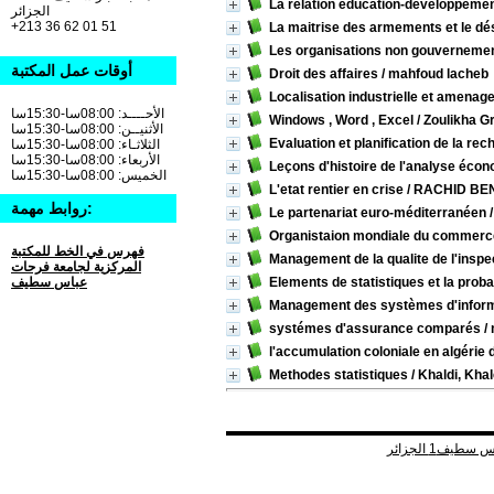
La relation éducation-developpemen
الجزائر
+213 36 62 01 51
La maitrise des armements et le 
Les organisations non gouverneme
أوقات عمل المكتبة
Droit des affaires
/ mahfoud lacheb
Localisation industrielle et amenage
الأحــــد: 08:00سا-15:30سا
Windows , Word , Excel
/ Zoulikha G
الأثنيــن: 08:00سا-15:30سا
Evaluation et planification de la rec
الثلاثـاء: 08:00سا-15:30سا
الأربعاء: 08:00سا-15:30سا
Leçons d'histoire de l'analyse éco
الخميس: 08:00سا-15:30سا
L'etat rentier en crise
/ RACHID BE
روابط مهمة:
Le partenariat euro-méditerranéen
/
Organistaion mondiale du commerc
فهرس في الخط للمكتبة
Management de la qualite de l'inspec
المركزية لجامعة فرحات
عباس سطيف
Elements de statistiques et la proba
Management des systèmes d'informa
systémes d'assurance comparés
/
l'accumulation coloniale en algérie 
Methodes statistiques
/ Khaldi, Kha