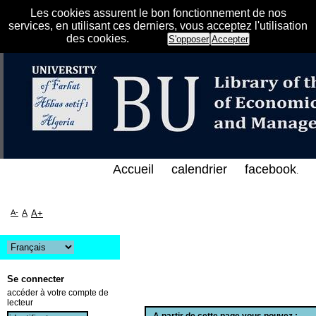
Les cookies assurent le bon fonctionnement de nos
services, en utilisant ces derniers, vous acceptez l'utilisation
des cookies.
S'opposer
Accepter
الفهرس الإلكتروني على الخط المباشر لمكتبة كلية العل
Accueil
calendrier
facebook
.
A-
A
A+
Se connecter
accéder à votre compte de
lecteur
A partir de cette page vous pouvez :