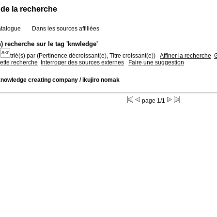
 de la recherche
atalogue
Dans les sources affiliées
s) recherche sur le tag 'knwledge'
trié(s) par
(Pertinence décroissant(e), Titre croissant(e))
Affiner la recherche
G
cette recherche
Interroger des sources externes
Faire une suggestion
knowledge creating company
/ ikujiro nomak
page 1/1