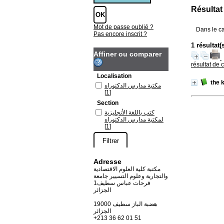
Résultat
Mot de passe oublié ?
Dans le c
Pas encore inscrit ?
1 résultat(
Affiner ou comparer
résultat de 
Localisation
the 
مكتبة مدارس الدكتوراه
[1]
Section
كتب باللغة الأنجليزية
لمكتبة مدارس الدكتوراه
[1]
Adresse
مكتبة كلية العلوم الاقتصادية
والتجارية وعلوم التسيير جامعة
فرحات عباس سطيف1
الجزائر
19000 هضبة الباز سطيف
الجزائر
+213 36 62 01 51