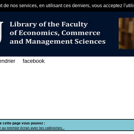
de nos services, en utilisant ces derniers, vous acceptez l'util
مرحبا بكم في الفهرس الإلكتروني ع
endrier
facebook
.
de cette page vous pouvez :
 au premier écran avec les catégories...