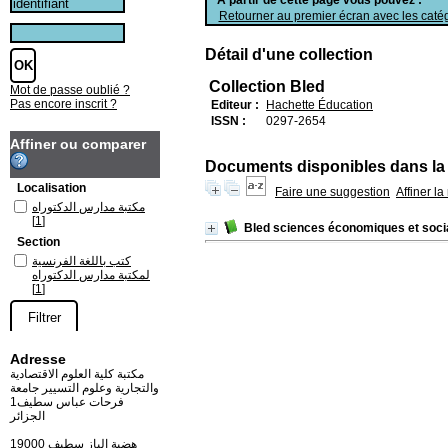
Retourner au premier écran avec les catég
Détail d'une collection
Collection Bled
Mot de passe oublié ?
Pas encore inscrit ?
Editeur :
Hachette Éducation
ISSN :
0297-2654
Affiner ou comparer
Documents disponibles dans la 
Localisation
Faire une suggestion
Affiner l
مكتبة مدارس الدكتوراه
[1]
Bled sciences économiques et soci
Section
كتب باللغة الفرنسية
لمكتبة مدارس الدكتوراه
[1]
Adresse
مكتبة كلية العلوم الاقتصادية
والتجارية وعلوم التسيير جامعة
فرحات عباس سطيف1
الجزائر
19000 هضبة الباز سطيف