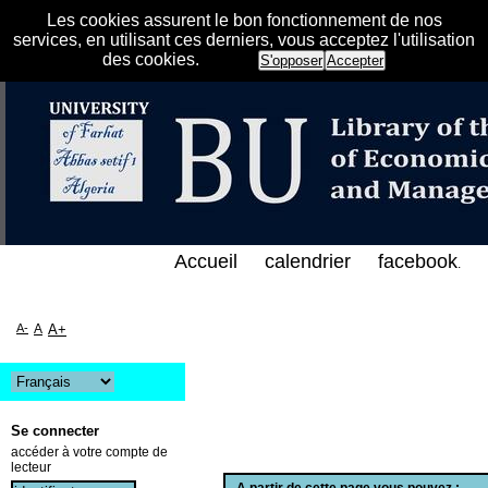
Les cookies assurent le bon fonctionnement de nos
services, en utilisant ces derniers, vous acceptez l'utilisation
des cookies.
S'opposer
Accepter
الفهرس الإلكتروني على الخط المباشر لمكتبة كلية العل
Accueil
calendrier
facebook
.
A-
A
A+
Se connecter
accéder à votre compte de
lecteur
A partir de cette page vous pouvez :