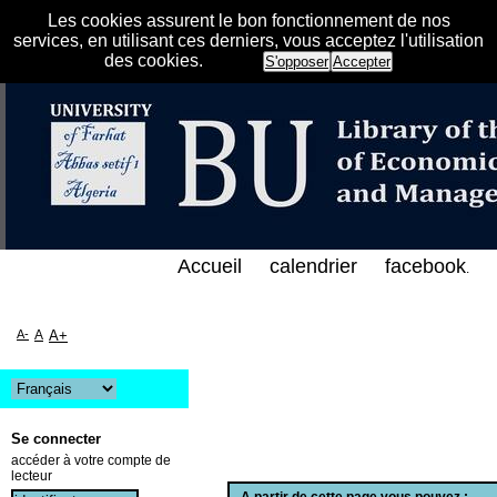
Les cookies assurent le bon fonctionnement de nos
services, en utilisant ces derniers, vous acceptez l'utilisation
des cookies.
S'opposer
Accepter
الفهرس الإلكتروني على الخط المباشر لمكتبة كلية العل
Accueil
calendrier
facebook
.
A-
A
A+
Se connecter
accéder à votre compte de
lecteur
A partir de cette page vous pouvez :