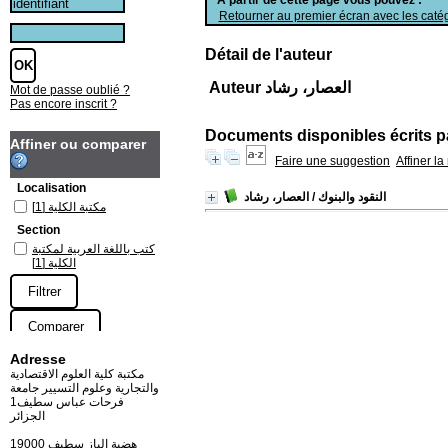
Retourner au premier écran avec les catég
Détail de l'auteur
Auteur العصار، رشاد
Mot de passe oublié ?
Pas encore inscrit ?
Documents disponibles écrits pa
Affiner ou comparer
Faire une suggestion
Affiner l
Localisation
النقود والبنوك
/ العصار، رشاد
مكتبة الكلية
[1]
Section
كتب باللغة العربية لمكتبة
الكلية
[1]
Adresse
مكتبة كلية العلوم الاقتصادية
والتجارية وعلوم التسيير جامعة
فرحات عباس سطيف1
الجزائر
19000 هضبة الباز سطيف