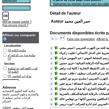
Retourner au premier écran avec les catég
Détail de l'auteur
Auteur حمر العين محمد
Mot de passe oublié ?
Pas encore inscrit ?
Documents disponibles écrits pa
Affiner ou comparer
Faire une suggestion
Affiner l
Localisation
ية للحد من التهرب الضريبي
/ لميس مفتي
مكتبة الكلية
[1]
لضريبة على الدخل الاجمالي
/ تغليت زكرياء
مكتبة مدارس الدكتوراه
الرسم للنشاط المهني
/ عبد المهيمن حراث
[7]
ريبة أثناء الرقابة الجبائية
/ عزوز حسين
Section
 على الانشطة التجارية
/ كاتية ايت براهم
كتب باللغة العربية لمكتبة
الكلية
[1]
ة حالة بمركز الضرائب سطيف
/ خلاف، خديجة
مذكرات الماستر
[7]
ن التهرب الضريبي
/ مشري مريم نور اليقين
لى الرسم على القيمة المضافة
/ مريم خثير
Adresse
بي للقطاع التجاري
/ آية هبة الرحمان مفتاح
مكتبة كلية العلوم الاقتصادية
لضمانات بالرقابة الجبائيةللمكلف بالضريبة
والتجارية وعلوم التسيير جامعة
فرحات عباس سطيف1
 المكلفين وتحسين أدائها
/ بن توهامي خالد
الجزائر
 الضريبي لدى ادارة الضرائب
/ ايوب دريس
19000 هضبة الباز سطيف