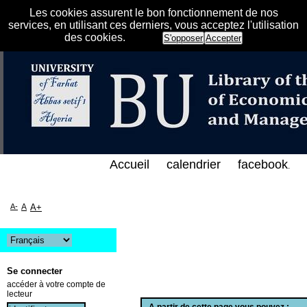
Les cookies assurent le bon fonctionnement de nos
services, en utilisant ces derniers, vous acceptez l'utilisation
des cookies.
S'opposer
Accepter
هرس الإلكتروني على الخط المباشر لمكتبة كلية العلوم 
Accueil
calendrier
facebook
.
A-
A
A+
Se connecter
accéder à votre compte de
lecteur
A partir de cette page vous pouvez :