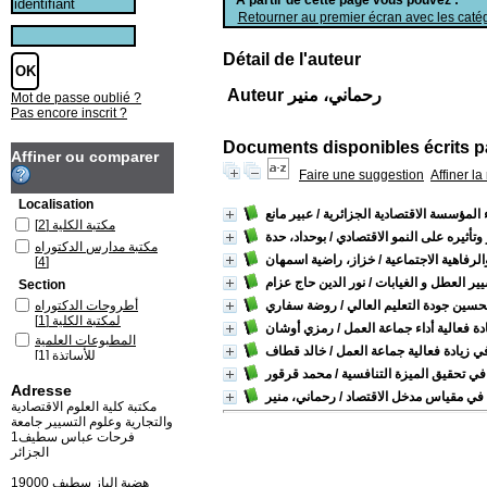
Retourner au premier écran avec les catég
Détail de l'auteur
Auteur رحماني، منير
Mot de passe oublié ?
Pas encore inscrit ?
Documents disponibles écrits pa
Affiner ou comparer
Faire une suggestion
Affiner l
Localisation
ء المؤسسة الاقتصادية الجزائرية
/ عبير مانع
مكتبة الكلية
[2]
وتأثيره على النمو الاقتصادي
/ بوحداد، حدة
مكتبة مدارس الدكتوراه
لرفاهية الاجتماعية
/ خزاز، راضية اسمهان
[4]
ير العطل و الغيابات
/ نور الدين حاج عزام
Section
حسين جودة التعليم العالي
/ روضة سفاري
أطروحات الدكتوراه
لمكتبة الكلية
[1]
دة فعالية أداء جماعة العمل
/ رمزي أوشان
المطبوعات العلمية
ي زيادة فعالية جماعة العمل
/ خالد قطاف
للأساتذة
[1]
في تحقيق الميزة التنافسية
/ محمد قرقور
مذكرات الماستر
[4]
Adresse
في مقياس مدخل الاقتصاد
/ رحماني، منير
مكتبة كلية العلوم الاقتصادية
والتجارية وعلوم التسيير جامعة
فرحات عباس سطيف1
الجزائر
19000 هضبة الباز سطيف