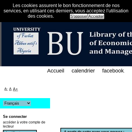
Les cookies assurent le bon fonctionnement de nos
services, en utilisant ces derniers, vous acceptez l'utilisation
des cookies.
S'opposer
Accepter
لفهرس الإلكتروني على الخط المباشر لمكتبة كلية العلو
Accueil
calendrier
facebook
.
A-
A
A+
Se connecter
accéder à votre compte de
lecteur
A partir de cette page vous pouvez :