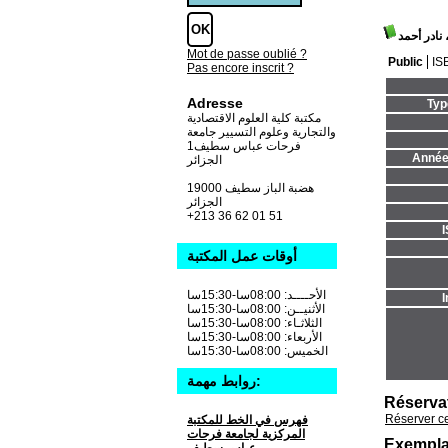
 نادر أحمد
Mot de passe oublié ?
Public
IS
Pas encore inscrit ?
Adresse
Typ
مكتبة كلية العلوم الاقتصادية
والتجارية وعلوم التسيير جامعة
فرحات عباس سطيف1
Année 
الجزائر
19000 هضبة الباز سطيف
الجزائر
+213 36 62 01 51
أوقات عمل المكتبة
الأحــــد: 08:00سا-15:30سا
I
الأثنيــن: 08:00سا-15:30سا
الثلاثـاء: 08:00سا-15:30سا
الأربعاء: 08:00سا-15:30سا
الخميس: 08:00سا-15:30سا
روابط مهمة:
Réserva
Réserver c
فهرس في الخط للمكتبة
المركزية لجامعة فرحات
Exempla