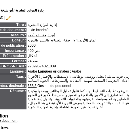
إدارة الموارد البشرية
/ أبو شيخة،
BD
إدارة الموارد البشرية
Titre :
e de document :
texte imprimé
أبو شيخة، نادر أحمد
Auteurs :
عمان [الأردن] : دار صفاء للطباعة والنشر والتوزيع
Editeur :
de publication :
2000
400 ص.
Importance :
أشكال
Présentation :
24 سم
Format :
ISBN/ISSN/EAN :
97899574021039
Langues :
Arabe
Langues originales :
Arabe
ة : جودة شاملة ؛ تحليل ووصف الوظائف ؛ الإستقطاب والإختيار ؛ الأجور ؛
Tags :
م الأداء ؛ التدريب ؛ السلامة المهنية ؛ النقابات والتشريعات ؛ الجودة الشاملة
ndex. décimale :
658.3
Gestion du personnel
لبشرية ومتطلبات التخطيط لها ، كما تناول تحليل الوظائف ووصفها وكيفية
Résumé :
، كما تطرق إلى الأجور والدافعية والتحفيز وأسس هذا الأخير في المنهج
العاملين ونظم وسياسات ترقيتهم والعقوبات التأديبية ، وتناول أيضا عملية
عن النقابات والتشريعات العمالية بعرض التجربة الأردنية في هذا المجال ،
أخيرا تحدث عن الجودة الشاملة وإدارة الموارد البشرية.
tion
e document
ires