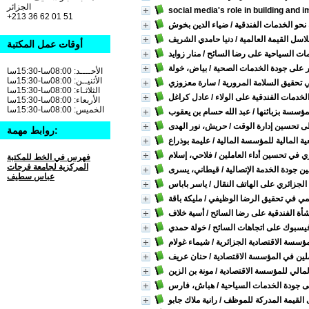
الجزائر
social media's role in building and
+213 36 62 01 51
نحو الخدمات الفندقية
/ ضياء الدين بخوش
/ دنيا حامدي الشريف
أوقات عمل المكتبة
خدمات السياحية على رضا السائح
/ منار زوايد
غيير على جودة الخدمات الصحية
/ بياض، خولة
الأحــــد: 08:00سا-15:30سا
الأثنيــن: 08:00سا-15:30سا
في تحقيق السلامة المرورية
/ سارة معزوزي
الثلاثـاء: 08:00سا-15:30سا
لخدمات الفندقية على الولاء
/ عادل كراغل
الأربعاء: 08:00سا-15:30سا
الخميس: 08:00سا-15:30سا
ؤسسة بزبائنها
/ عبد الله حسام بن يعقوب
على تحسين إدارة الوقت
/ حريش، نور الهدى
روابط مهمة:
ة المالية للمؤسسة المالية
/ عليمة بوذراع
ري في تحسين أداء العاملين
/ فلاحي، إسلام
فهرس في الخط للمكتبة
المركزية لجامعة فرحات
ين جودة الخدمة الإتصالية
/ قيطاني، يسرى
عباس سطيف
الجزائري على الهاتف النقال
/ ياسر باباس
رسمي في تحقيق الرضا الوظيفي
/ مليكة باقة
شأة الفندقية على رضا السائح
/ أسية خلاف
 فيسبوك على اتجاهات السائح
/ خولة حمدي
مؤسسة الاقتصادية الجزائرية
/ شيماء غولام
املين في المؤسسة الاقتصادية
/ حنان عريف
 المالي للمؤسسة الاقتصادية
/ مونة بن الزين
لى جودة الخدمات السياحية
/ هباش، فارس
ى القيمة المدركة للموظف
/ رانية ملاك جابو