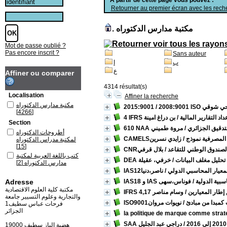
Retourner au premier écran avec les reche
مكتبة مدارس الدكتوراه
.
Mot de passe oublié ?
Pas encore inscrit ?
Sans auteur
ب
ا
ع
Affiner ou comparer
4314 résultat(s)
Localisation
Affiner la recherche
مكتبة مدارس الدكتوراه
حي شوقي
[4266]
داد التقارير المالية
/ بن دراغ امينة
Section
تدقيق الجزائري
/ مروة طميني
أطروحات الدكتوراه
مات المصرفية نموذج
/ زايدي نسرين
لمكتبة مدراس الدكتوراه
[15]
 الصندوق الوطني للتقاعد
/ بلال قرفي
كتب باللغة العربية لمكتبة
 تحليل مغلف البيانات
/ خرفي، عقيلة
مدارس الدكتوراه
[2]
لمعيار المحاسبي الدولي
/ ناصر،دنيا
مذكرات الماستر
[4266]
اسبية الدولية
/ فوناس،سهى
Adresse
مكتبة كلية العلوم الاقتصادية
وفق إطار المعيارين
/ وسام مناصر
والتجارية وعلوم التسيير جامعة
يات كمبدا من مبادئ
/ نويوات مروان
فرحات عباس سطيف1
الجزائر
la politique de marque comme strate
/ دراجي عبد الجليل
19000 هضبة الباز سطيف