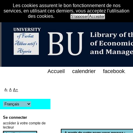
Les cookies assurent le bon fonctionnement de nos
services, en utilisant ces derniers, vous acceptez l'utilisation
des cookies.
S'opposer
Accepter
هرس الإلكتروني على الخط المباشر لمكتبة كلية العلوم 
Accueil
calendrier
facebook
.
A-
A
A+
Se connecter
accéder à votre compte de
lecteur
A partir de cette page vous pouvez :