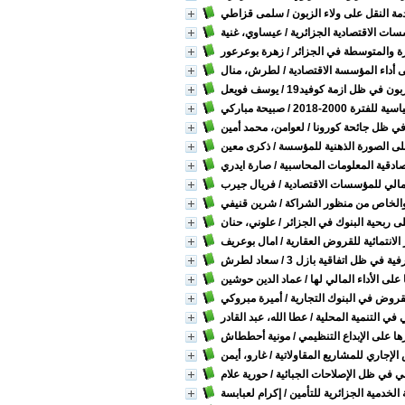
دمة النقل على ولاء الزبون
/ سلمى قزاطي
سات الاقتصادية الجزائرية
/ عيساوي، غنية
رة والمتوسطة في الجزائر
/ زهرة بوعرعور
أداء المؤسسة الاقتصادية
/ لطرش، منال
بون في ظل ازمة كوفيد19
/ يوسف فويعل
ترة 2000-2018
/ صبيحة مباركي
في ظل جائحة كورونا
/ لعوامن، محمد أمين
على الصورة الذهنية للمؤسسة
/ ذكرى معين
صادقية المعلومات المحاسبية
/ صارة ايدري
لمالي للمؤسسات الاقتصادية
/ فريال جيرب
م والخاص من منظور الشراكة
/ شرين قنيفي
 على ربحية البنوك في الجزائر
/ علوني، حنان
الانتمائية للقروض العقارية
/ امال بوعريف
فية في ظل اتفاقية بازل 3
/ سعاد لطرش
لى الأداء المالي لها
/ عماد الدين حوشين
لقروض في البنوك التجارية
/ أميرة مبروكي
ٔي في التنمية المحلية
/ عطا الله، عبد القادر
ها على الإبداع التنظيمي
/ مونية أحططاش
الإجاري للمشاريع المقاولاتية
/ غارو، أيمن
ي في ظل الإصلاحات الجبائية
/ حورية علام
خدمية الجزائرية للتأمين
/ إكرام لعبابسة