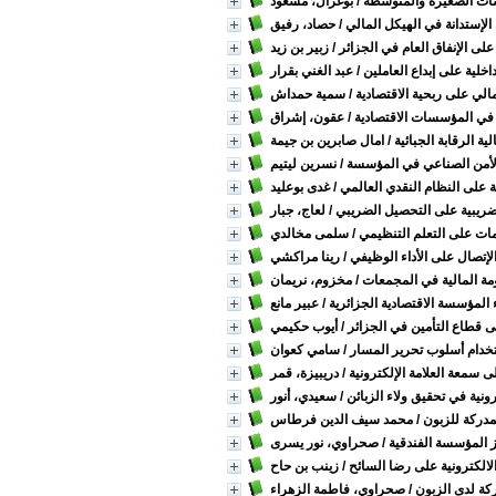
سسات الصغيرة والمتوسطة
/ بوغزال، مسعود
 الإستدانة في الهيكل المالي
/ حصاد، رفيق
على الإنفاق العام في الجزائر
/ زبير بن زيد
لداخلية على إبداع العاملين
/ عبد الغني بقرار
لمالي على ربحية الاقتصادية
/ سمية حمداش
ية في المؤسسات الاقتصادية
/ عقون، إشراق
 الرقابة الجبائية
/ امال صابرين بن جيمة
/ نسرين ليتيم
ضية على النظام النقدي العالمي
/ غدى بوعليد
الضريبية على التحصيل الضريبي
/ لعاج، جبار
ومات على التعلم التنظيمي
/ سلمى مخالدي
لإتصال على الأداء الوظيفي
/ رينا مراكشي
علومة المالية في المجمعات
/ مخزوم، نريمان
ء المؤسسة الاقتصادية الجزائرية
/ عبير مانع
لى قطاع التأمين في الجزائر
/ أيوب حكيمي
/ سامي كعوان
لى سمعة العلامة الإلكترونية
/ دريبيزة، قمر
ترونية في تحقيق ولاء الزبائن
/ سعيدي، أنور
لمدركة للزبون
/ محمد سيف الدين فرطاس
ز المؤسسة الفندقية
/ صحراوي، نور يسرى
الالكترونية على رضا السائح
/ زينب بن حاح
ركة لدى الزبون
/ صحراوي، فاطمة الزهراء