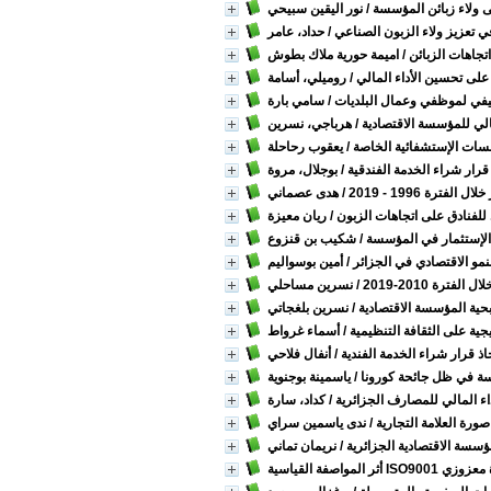
ى ولاء زبائن المؤسسة
/ نور اليقين سبيحي
في تعزيز ولاء الزبون الصناعي
/ حداد، عامر
تجاهات الزبائن
/ اميمة حورية ملاك بطوش
ي على تحسين الأداء المالي
/ روميلي، أسامة
وظيفي لموظفي وعمال البلديات
/ سامي بارة
مالي للمؤسسة الاقتصادية
/ هرباجي، نسرين
سات الإستشفائية الخاصة
/ يعقوب رحاحلة
لى قرار شراء الخدمة الفندقية
/ بوجلال، مروة
ترة 1996 - 2019
/ هدى عصماني
ي للفنادق على اتجاهات الزبون
/ ريان معيزة
 الإستثمار في المؤسسة
/ شكيب بن قنزوع
نمو الاقتصادي في الجزائر
/ أمين بوسواليم
رة 2010-2019
/ نسرين مساحلي
بحية المؤسسة الاقتصادية
/ نسرين بلغجاتي
تيجية على الثقافة التنظيمية
/ أسماء غرواط
خاذ قرار شراء الخدمة الفندية
/ أنفال فلاحي
سسة في ظل جائحة كورونا
/ ياسمينة بوجنوية
داء المالي للمصارف الجزائرية
/ كداد، سارة
صورة العلامة التجارية
/ ندى ياسمين سراي
ٔسسة الاقتصادية الجزائرية
/ نريمان تماني
ة معزوزي