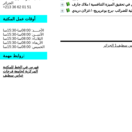
الجزائر
في تحقيق الميزة التنافسية
/ ملاك جارف
+213 36 62 01 51
ية للضرائب -برج بوعريريج-
/ غزلان دريدي
أوقات عمل المكتبة
الأحــــد: 08:00سا-15:30سا
الأثنيــن: 08:00سا-15:30سا
الثلاثـاء: 08:00سا-15:30سا
الأربعاء: 08:00سا-15:30سا
الخميس: 08:00سا-15:30سا
روابط مهمة:
فهرس في الخط للمكتبة
المركزية لجامعة فرحات
عباس سطيف