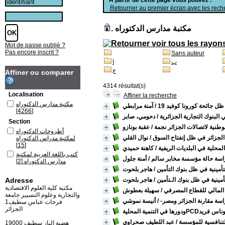
Retourner au premier écran avec les reche
مكتبة مدارس الدكتوراه
.
Mot de passe oublié ?
Pas encore inscrit ?
Sans auteur
ب
ا
ع
Affiner ou comparer
4314 résultat(s)
Localisation
Affiner la recherche
مكتبة مدارس الدكتوراه
ظل جائحة كورونا كوفيد 19
/ آمنة مرابطي
[4266]
 البنوك التجارية الجزائرية
/ دحومي، صابر
Section
وطنية لاتصالات الجزائر نجمة
/ عقبة بونازو
أطروحات الدكتوراه
 الجزائر في ظل إنفتاح السوق
/ نوال القلي
لمكتبة مدراس الدكتوراه
[15]
المحلية في البلديات الريفية
/ كاهنة حميدي
كتب باللغة العربية لمكتبة
دراسة حالة مؤسسة مخابر سالم
/ أمنة جلول
مدارس الدكتوراه
[2]
أمينية في ظل بنوك التأمين
/ هاجر بلحوت
مذكرات الماستر
[4266]
أمينية في ظل بنوك الـتأمين
/ هاجر بلحوت
Adresse
مكتبة كلية العلوم الاقتصادية
 المالي للقطاع المصرفي
/ سهيلة بعطوش
والتجارية وعلوم التسيير جامعة
اسة مقارنة الجزائر ومصر-
/ أنيسة نموشي
فرحات عباس سطيف1
الجزائر
وناس فريد
التنافسية للمؤسسة
/ عبد اللطيف صحراوي
19000 هضبة الباز سطيف