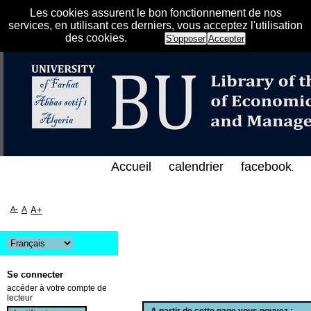
Les cookies assurent le bon fonctionnement de nos
services, en utilisant ces derniers, vous acceptez l'utilisation
des cookies.
S'opposer
Accepter
الفهرس الإلكتروني على الخط المباشر لمكتبة كلية العل
Accueil
calendrier
facebook
.
A-
A
A+
Se connecter
accéder à votre compte de
lecteur
A partir de cette page vous pouvez :