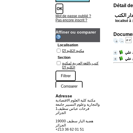
Détail de
دار الكتب
Mot de passe oublié ?
Pas encore inscrit ?
localisé à 
Affiner ou comparer
Document
Localisation
مكتبة الكلية
[2]
 علي
Section
 علي
كتب باللغة العربية لمكتبة
الكلية
[2]
Adresse
مكتبة كلية العلوم الاقتصادية
والتجارية وعلوم التسيير جامعة
فرحات عباس سطيف1
الجزائر
19000 هضبة الباز سطيف
الجزائر
+213 36 62 01 51