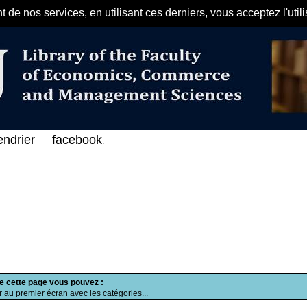
de nos services, en utilisant ces derniers, vous acceptez l'util
مرحبا بكم في الفهرس الإلكتروني ع
endrier
facebook
.
de cette page vous pouvez :
 au premier écran avec les catégories...