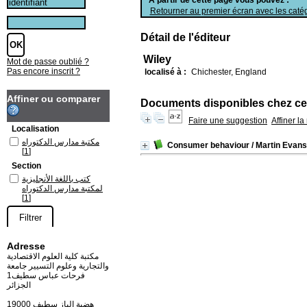
Retourner au premier écran avec les catég
Détail de l'éditeur
Wiley
Mot de passe oublié ?
Pas encore inscrit ?
localisé à :
Chichester, England
Affiner ou comparer
Documents disponibles chez cet
Faire une suggestion
Affiner l
Localisation
مكتبة مدارس الدكتوراه
Consumer behaviour
/ Martin Evans
[1]
Section
كتب باللغة الأنجليزية
لمكتبة مدارس الدكتوراه
[1]
Adresse
مكتبة كلية العلوم الاقتصادية
والتجارية وعلوم التسيير جامعة
فرحات عباس سطيف1
الجزائر
19000 هضبة الباز سطيف