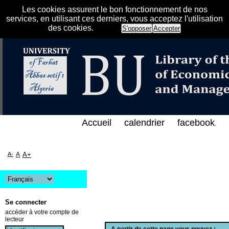
Les cookies assurent le bon fonctionnement de nos
services, en utilisant ces derniers, vous acceptez l'utilisation
des cookies.
S'opposer
Accepter
الفهرس الإلكتروني على الخط المباشر لمكتبة كلية العل
Accueil
calendrier
facebook
.
A-
A
A+
Se connecter
accéder à votre compte de
lecteur
A partir de cette page vous pouvez :