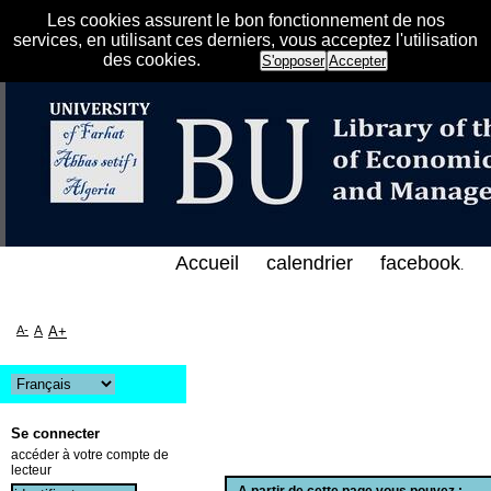
Les cookies assurent le bon fonctionnement de nos
services, en utilisant ces derniers, vous acceptez l'utilisation
des cookies.
S'opposer
Accepter
الفهرس الإلكتروني على الخط المباشر لمكتبة كلية العل
Accueil
calendrier
facebook
.
A-
A
A+
Se connecter
accéder à votre compte de
lecteur
A partir de cette page vous pouvez :