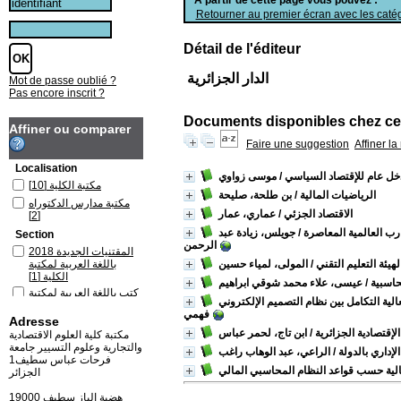
Retourner au premier écran avec les catég
Détail de l'éditeur
الدار الجزائرية
Mot de passe oublié ?
Pas encore inscrit ?
Documents disponibles chez cet
Affiner ou comparer
Faire une suggestion
Affiner l
Localisation
خل عام للإقتصاد السياسي
/ موسى زواوي
مكتبة الكلية
[10]
الرياضيات المالية
/ بن طلحة، صليحة
مكتبة مدارس الدكتوراه
الاقتصاد الجزئي
/ عماري، عمار
[2]
رب العالمية المعاصرة
/ جويلس، زيادة عبد
Section
الرحمن
المقتنيات الجديدة 2018
يئة التعليم التقني
/ المولى، لمياء حسين
باللغة العربية لمكتبة
الكلية
[1]
حاسبية
/ عيسى، علاء محمد شوقي ابراهيم
كتب باللغة العربية لمكتبة
الكلية
[9]
فهمي
Adresse
كتب باللغة العربية لمكتبة
لإقتصادية الجزائرية
/ ابن تاج، لحمر عباس
مدارس الدكتوراه
[2]
مكتبة كلية العلوم الاقتصادية
والتجارية وعلوم التسيير جامعة
إداري بالدولة
/ الراعي، عبد الوهاب راغب
فرحات عباس سطيف1
الجزائر
19000 هضبة الباز سطيف