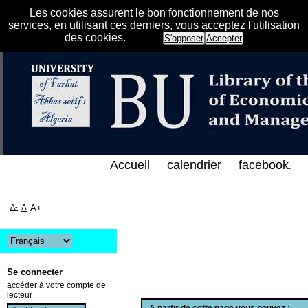
Les cookies assurent le bon fonctionnement de nos
services, en utilisant ces derniers, vous acceptez l'utilisation
des cookies.
S'opposer
Accepter
س الإلكتروني على الخط المباشر لمكتبة كلية العلوم ال
Accueil
calendrier
facebook
.
A-
A
A+
Se connecter
accéder à votre compte de
lecteur
A partir de cette page vous pouvez :