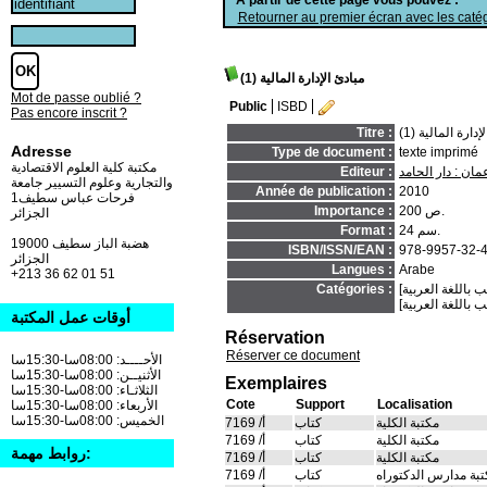
Retourner au premier écran avec les catég
مبادئ الإدارة المالية (1)
Mot de passe oublié ?
Public
ISBD
Pas encore inscrit ?
دارة المالية (1)
Titre :
Adresse
Type de document :
texte imprimé
مكتبة كلية العلوم الاقتصادية
مان : دار الحامد
Editeur :
والتجارية وعلوم التسيير جامعة
Année de publication :
2010
فرحات عباس سطيف1
200 ص.
Importance :
الجزائر
24 سم.
Format :
19000 هضبة الباز سطيف
ISBN/ISSN/EAN :
978-9957-32-
الجزائر
Langues :
Arabe
+213 36 62 01 51
Catégories :
أوقات عمل المكتبة
Réservation
Réserver ce document
الأحــــد: 08:00سا-15:30سا
الأثنيــن: 08:00سا-15:30سا
Exemplaires
الثلاثـاء: 08:00سا-15:30سا
Cote
Support
Localisation
الأربعاء: 08:00سا-15:30سا
الخميس: 08:00سا-15:30سا
مكتبة الكلية
كتاب
أ/ 7169
مكتبة الكلية
كتاب
أ/ 7169
روابط مهمة:
مكتبة الكلية
كتاب
أ/ 7169
بة مدارس الدكتوراه
كتاب
أ/ 7169