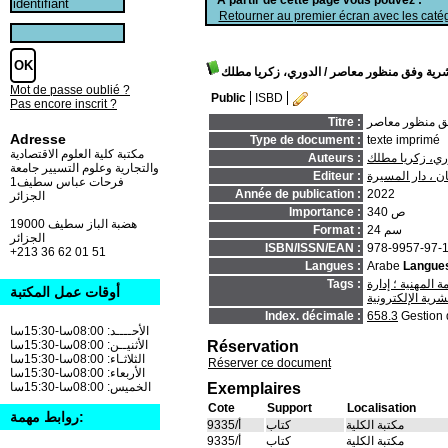
Retourner au premier écran avec les catég
لبشرية وفق منظور معاصر
/ الدوري، زكريا مطلك
Mot de passe oublié ?
Public
ISBD
Pas encore inscrit ?
وفق منظور معاصر
Titre :
Adresse
Type de document :
texte imprimé
مكتبة كلية العلوم الاقتصادية
ري، زكريا مطلك
Auteurs :
والتجارية وعلوم التسيير جامعة
ن ، دار المسيرة
Editeur :
فرحات عباس سطيف1
Année de publication :
2022
الجزائر
340 ص
Importance :
19000 هضبة الباز سطيف
24 سم
Format :
الجزائر
ISBN/ISSN/EAN :
978-9957-97-
+213 36 62 01 51
Langues :
Arabe
Langues
 المهنية ؛ إدارة
Tags :
أوقات عمل المكتبة
شرية الإلكترونية
Index. décimale :
658.3
Gestion 
الأحــــد: 08:00سا-15:30سا
Réservation
الأثنيــن: 08:00سا-15:30سا
الثلاثـاء: 08:00سا-15:30سا
Réserver ce document
الأربعاء: 08:00سا-15:30سا
Exemplaires
الخميس: 08:00سا-15:30سا
Cote
Support
Localisation
روابط مهمة:
مكتبة الكلية
كتاب
أ/9335
مكتبة الكلية
كتاب
أ/9335