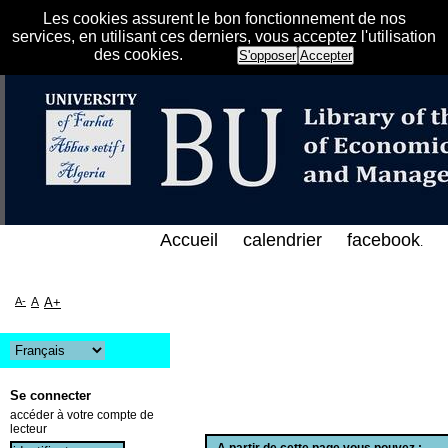
Les cookies assurent le bon fonctionnement de nos
services, en utilisant ces derniers, vous acceptez l'utilisation
des cookies.
S'opposer
Accepter
 الإلكتروني على الخط المباشر لمكتبة كلية العلوم الا
Accueil
calendrier
facebook
.
A-
A
A+
Se connecter
accéder à votre compte de
lecteur
A partir de cette page vous pouvez :