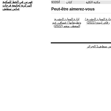
فهرس في الخط للمكتبة
مكتبة الكلية
كتاب
أ/9335
المركزية لجامعة فرحات
Peut-être aimerez-vous
عباس سطيف
دارة الموارد البشرية
/
إدارة الموارد البشرية
رقام، ليندة (2021)
وتطبيقاتها
/ عساف، عبد
المعطي منعم (2022)