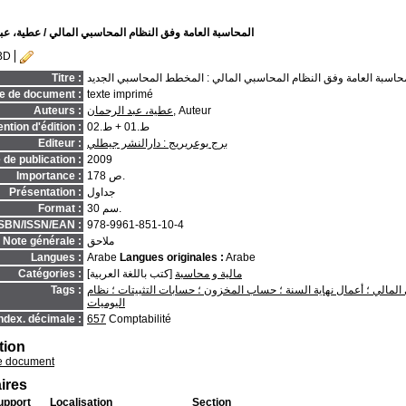
المحاسبة العامة وفق النظام المحاسبي المالي
/ عطية، عب
BD
حاسبة العامة وفق النظام المحاسبي المالي : المخطط المحاسبي الجديد
Titre :
e de document :
texte imprimé
, Auteur
عطية، عبد الرحمان
Auteurs :
ط.01 + ط.02
ntion d'édition :
برج بوعريريج : دارالنشر جيطلي
Editeur :
de publication :
2009
178 ص.
Importance :
جداول
Présentation :
30 سم.
Format :
ISBN/ISSN/EAN :
978-9961-851-10-4
ملاحق
Note générale :
Langues :
Arabe
Langues originales :
Arabe
مالية و محاسبة
[كتب باللغة العربية]
Catégories :
 المالي ؛ أعمال نهاية السنة ؛ حساب المخزون ؛ حسابات التثبيتات ؛ نظام
Tags :
اليوميات
ndex. décimale :
657
Comptabilité
tion
e document
ires
upport
Localisation
Section