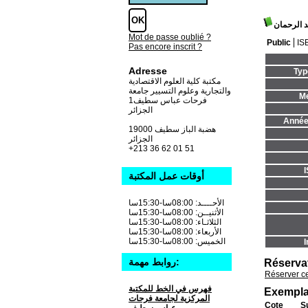
د الرحمان
Mot de passe oublié ?
Public
IS
Pas encore inscrit ?
Adresse
Typ
مكتبة كلية العلوم الاقتصادية
والتجارية وعلوم التسيير جامعة
Me
فرحات عباس سطيف1
الجزائر
Année 
19000 هضبة الباز سطيف
الجزائر
+213 36 62 01 51
أوقات عمل المكتبة
الأحــــد: 08:00سا-15:30سا
الأثنيــن: 08:00سا-15:30سا
الثلاثـاء: 08:00سا-15:30سا
الأربعاء: 08:00سا-15:30سا
الخميس: 08:00سا-15:30سا
I
روابط مهمة:
Réserva
Réserver c
فهرس في الخط للمكتبة
Exempla
المركزية لجامعة فرحات
Cote
S