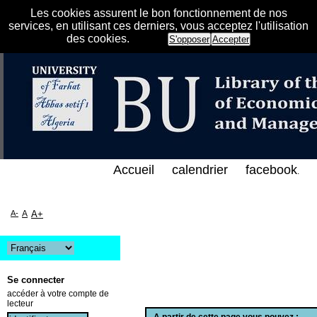
Les cookies assurent le bon fonctionnement de nos
services, en utilisant ces derniers, vous acceptez l'utilisation
des cookies.
S'opposer
Accepter
الإلكتروني على الخط المباشر لمكتبة كلية العلوم الاق
Accueil
calendrier
facebook
.
A-
A
A+
Se connecter
accéder à votre compte de
lecteur
A partir de cette page vous pouvez :