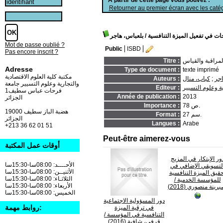
Retourner au premier écran avec les catég
ات في تفعيل الميزة التنافسية
/ بلعباس، هاجر
Mot de passe oublié ?
Public
ISBD
Pas encore inscrit ?
لمراقبة والقياس
Titre :
Adresse
Type de document :
texte imprimé
مكتبة كلية العلوم الاقتصادية
اجر
;
كباب، منال
Auteurs :
والتجارية وعلوم التسيير جامعة
ة وعلوم التسيير
Editeur :
فرحات عباس سطيف1
Année de publication :
2013
الجزائر
78 ص.
Importance :
19000 هضبة الباز سطيف
27 سم.
Format :
الجزائر
Langues :
Arabe
+213 36 62 01 51
Peut-être aimerez-vous
أوقات عمل المكتبة
ور الإبتكار في المزيج
الأحــــد: 08:00سا-15:30سا
لتسويقي الإضافي في
الأثنيــن: 08:00سا-15:30سا
قيق الميزة التنافسية
الثلاثـاء: 08:00سا-15:30سا
للمؤسسة الخدمية
/
الأربعاء: 08:00سا-15:30سا
رينة منصوري (2018)
الخميس: 08:00سا-15:30سا
دور المسؤولية الاجتماعية
روابط مهمة:
في ترقية الميزة
التنافسية في المؤسسة
/
قرفي، شافية (2016)