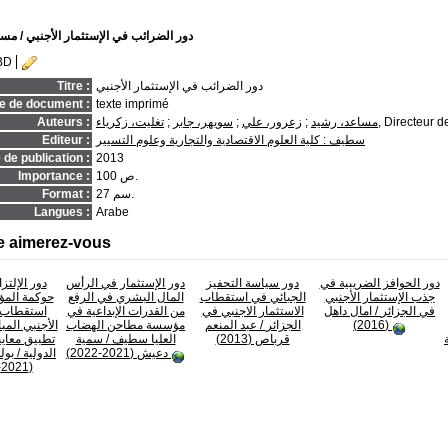
دور الضرائب في الإستثمار الأجنبي
/ مسا
BD
دور الضرائب في الإستثمار الأجنبي
Titre :
e de document :
texte imprimé
, Directeur d
مساعد، رشيد
;
زعرور، علي
;
سويهر، جابر
;
تغليت، زكرياء
Auteurs :
سطيف : كلية العلوم الاقتصادية والتجارية وعلوم التسيير
Editeur :
de publication :
2013
100 ص.
Importance :
27 سم.
Format :
Langues :
Arabe
e aimerez-vous
دور الحوافز الضريبية في
دور سياسة التحفيز
دور الإستثمار في الرأس
دور الإلتز
جذب الإستثمار الأجنبي
الجبائي في استقطاب
المال البشري في الرفع
حوكمة الم
في الجزائر
/ امال داهل
الاستثمار الاجنبي في
من القدرات الإبداعية في
استقطاب ا
(2016)
الجزائر
/ عبد المنعم
مؤسسة مطاحن الهضاب
الأجنبي الم
قرباص (2013)
العليا سطيف
/ سمية
تطبيق معايي
دعيش (2021-2022)
الدولية
/ بول
(2021-2022)