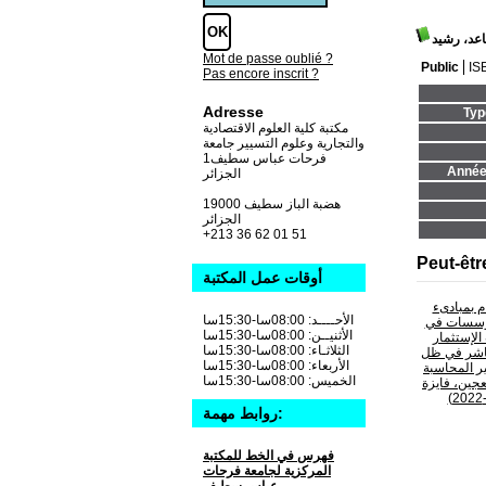
عد، رشيد
Mot de passe oublié ?
Public
IS
Pas encore inscrit ?
Adresse
Typ
مكتبة كلية العلوم الاقتصادية
والتجارية وعلوم التسيير جامعة
فرحات عباس سطيف1
Année 
الجزائر
19000 هضبة الباز سطيف
الجزائر
+213 36 62 01 51
Peut-êtr
أوقات عمل المكتبة
ام بمبادىء
الأحــــد: 08:00سا-15:30سا
ؤسسات في
الأثنيــن: 08:00سا-15:30سا
لإستثمار
الثلاثـاء: 08:00سا-15:30سا
باشر في ظل
الأربعاء: 08:00سا-15:30سا
ر المحاسبة
الخميس: 08:00سا-15:30سا
عجين، فايزة
روابط مهمة:
فهرس في الخط للمكتبة
المركزية لجامعة فرحات