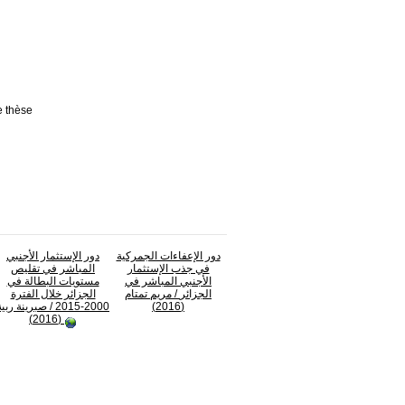
e thèse
دور الإعفاءات الجمركية
دور الإستثمار الأجنبي
في جذب الإستثمار
المباشر في تقليص
الأجنبي المباشر في
مستويات البطالة في
الجزائر
/ مريم تمتام
الجزائر خلال الفترة
(2016)
2000-2015
/ صبرينة ربية
(2016)