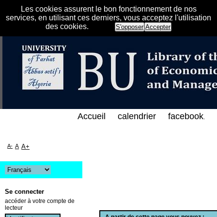
Les cookies assurent le bon fonctionnement de nos
services, en utilisant ces derniers, vous acceptez l'utilisation
des cookies.
S'opposer
Accepter
هرس الإلكتروني على الخط المباشر لمكتبة كلية العلوم 
Accueil
calendrier
facebook
.
A-
A
A+
Se connecter
accéder à votre compte de
lecteur
A partir de cette page vous pouvez :