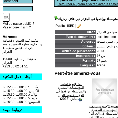
Retourner au premier écran avec les catég
متوسطة وواقعها في الجزائر
/ بن علاق، زكرياء
Mot de passe oublié ?
Public
ISBD
Pas encore inscrit ?
عها في الجزائر
Titre :
Adresse
Type de document :
texte imprimé
مكتبة كلية العلوم الاقتصادية
ر
;
حمير، صليحة
Auteurs :
والتجارية وعلوم التسيير جامعة
ة وعلوم التسيير
Editeur :
فرحات عباس سطيف1
Année de publication :
2013
الجزائر
76 ص.
Importance :
19000 هضبة الباز سطيف
27 سم.
Format :
الجزائر
Langues :
Arabe
+213 36 62 01 51
Peut-être aimerez-vous
أوقات عمل المكتبة
استراتيجية تطوير
الأحــــد: 08:00سا-15:30سا
المؤسسات الصغيرة
الأثنيــن: 08:00سا-15:30سا
والمتوسطة وواقعها في
الثلاثـاء: 08:00سا-15:30سا
الجزائر
/ سيف الدين
الأربعاء: 08:00سا-15:30سا
دباش (2018)
الخميس: 08:00سا-15:30سا
تسيير الإستراتيجي في
روابط مهمة:
المؤسسات الصغيرة
لمتوسطة في الجزائر
/
يسي، إبتسام (2013)