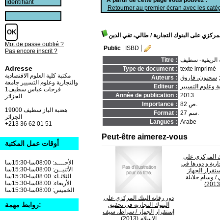
Retourner au premier écran avec les catég
لمركزي على البنوك التجارية
/ طالي، تقي الدين
Mot de passe oublié ?
Public
ISBD
Pas encore inscrit ?
Titre :
Adresse
Type de document :
texte imprimé
مكتبة كلية العلوم الاقتصادية
سحنون، فاروق
Auteurs :
والتجارية وعلوم التسيير جامعة
ة وعلوم التسيير
Editeur :
فرحات عباس سطيف1
Année de publication :
2013
الجزائر
82 ص.
Importance :
19000 هضبة الباز سطيف
27 سم.
Format :
الجزائر
Langues :
Arabe
+213 36 62 01 51
Peut-être aimerez-vous
أوقات عمل المكتبة
نك المركزي على
الأحــــد: 08:00سا-15:30سا
ارية و دورها في
الأثنيــن: 08:00سا-15:30سا
تقرار الجهاز
الثلاثـاء: 08:00سا-15:30سا
/ وسام خلايلة
الأربعاء: 08:00سا-15:30سا
الخميس: 08:00سا-15:30سا
دور رقابة البنك المركزي على
روابط مهمة:
البنوك التجارية في تحقيق
إستقرار الجهاز
/ سراط، سيف
الإسلام (2013)