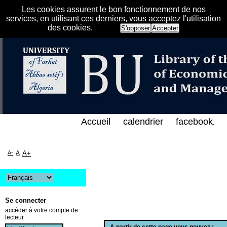
Les cookies assurent le bon fonctionnement de nos
services, en utilisant ces derniers, vous acceptez l'utilisation
des cookies.
S'opposer
Accepter
فهرس الإلكتروني على الخط المباشر لمكتبة كلية العلوم
Accueil
calendrier
facebook
.
A-
A
A+
Se connecter
accéder à votre compte de
lecteur
A partir de cette page vous pouvez :