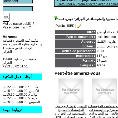
Retourner au premier écran avec les catég
الصغيرة والمتوسطة في الجزائر
/ دوس، عماد
Mot de passe oublié ?
Public
ISBD
Pas encore inscrit ?
Titre :
Adresse
Type de document :
texte imprimé
مكتبة كلية العلوم الاقتصادية
;
هارون، الكاملة
Auteurs :
والتجارية وعلوم التسيير جامعة
ة وعلوم التسيير
Editeur :
فرحات عباس سطيف1
Année de publication :
2013
الجزائر
117 ص.
Importance :
19000 هضبة الباز سطيف
27 سم.
Format :
الجزائر
Langues :
Arabe
+213 36 62 01 51
Peut-être aimerez-vous
أوقات عمل المكتبة
الأحــــد: 08:00سا-15:30سا
الأثنيــن: 08:00سا-15:30سا
الثلاثـاء: 08:00سا-15:30سا
الأربعاء: 08:00سا-15:30سا
الخميس: 08:00سا-15:30سا
ى مساهمة المؤسسات
التسيير الإستراتيجي في
روابط مهمة:
صغيرة والمتوسطة في
المؤسسات الصغيرة
الجة أزمة البطالة لدى
والمتوسطة في الجزائر
/
لمتعلمين في الجزائر
/
دريسي، إبتسام (2013)