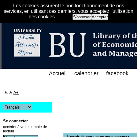
Les cookies assurent le bon fonctionnement de nos
services, en utilisant ces derniers, vous acceptez l'utilisation
des cookies.
S'opposer
Accepter
فهرس الإلكتروني على الخط المباشر لمكتبة كلية العلوم
Accueil
calendrier
facebook
.
A-
A
A+
Se connecter
accéder à votre compte de
lecteur
A partir de cette page vous pouvez :