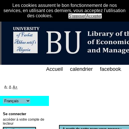
Les cookies assurent le bon fonctionnement de nos
services, en utilisant ces derniers, vous acceptez l'utilisation
des cookies.
S'opposer
Accepter
إلكتروني على الخط المباشر لمكتبة كلية العلوم الاقتص
Accueil
calendrier
facebook
.
A-
A
A+
Se connecter
accéder à votre compte de
lecteur
A partir de cette page vous pouvez :