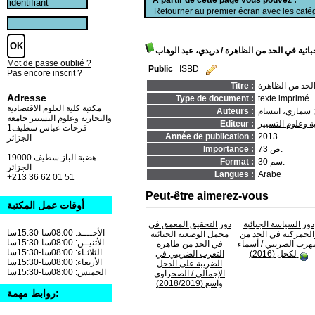
Retourner au premier écran avec les catég
بائية في الحد من الظاهرة
/ دريدي، عبد الوهاب
Mot de passe oublié ?
Public
ISBD
Pas encore inscrit ?
الحد من الظاهرة
Titre :
Adresse
Type de document :
texte imprimé
مكتبة كلية العلوم الاقتصادية
سماري، ابتسام
Auteurs :
والتجارية وعلوم التسيير جامعة
ة وعلوم التسيير
Editeur :
فرحات عباس سطيف1
Année de publication :
2013
الجزائر
73 ص.
Importance :
19000 هضبة الباز سطيف
30 سم.
Format :
الجزائر
Langues :
Arabe
+213 36 62 01 51
Peut-être aimerez-vous
أوقات عمل المكتبة
دور السياسة الجبائية
دور التحقيق المعمق في
الأحــــد: 08:00سا-15:30سا
الجمركية في الحد من
مجمل الوضعية الجبائية
الأثنيــن: 08:00سا-15:30سا
تهرب الضريبي
/ أسماء
في الحد من ظاهرة
الثلاثـاء: 08:00سا-15:30سا
لكحل (2016)
التعرب الضريبي في
الأربعاء: 08:00سا-15:30سا
الضريبة على الدخل
الخميس: 08:00سا-15:30سا
الإجمالي
/ الصحراوي
واسع (2018/2019)
روابط مهمة: