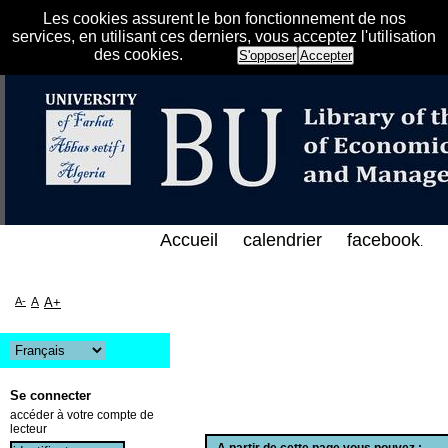
Les cookies assurent le bon fonctionnement de nos
services, en utilisant ces derniers, vous acceptez l'utilisation
des cookies.
S'opposer
Accepter
س الإلكتروني على الخط المباشر لمكتبة كلية العلوم ال
Accueil
calendrier
facebook
.
A-
A
A+
Se connecter
accéder à votre compte de
lecteur
A partir de cette page vous pouvez :