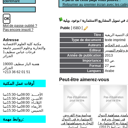
Retourner au premier écran avec les catég
 في تمويل المشاريع الاستثمارية
/ بوعود، ويلية
Mot de passe oublié ?
Public
ISBD
Pas encore inscrit ?
Titre :
Adresse
Type de document :
texte imprimé
مكتبة كلية العلوم الاقتصادية
اني، عبد الحكيم
Auteurs :
والتجارية وعلوم التسيير جامعة
ة وعلوم التسيير
Editeur :
فرحات عباس سطيف1
Année de publication :
2013
الجزائر
83 ص.
Importance :
19000 هضبة الباز سطيف
27 سم.
Format :
الجزائر
Langues :
Arabe
+213 36 62 01 51
Peut-être aimerez-vous
أوقات عمل المكتبة
الأحــــد: 08:00سا-15:30سا
الأثنيــن: 08:00سا-15:30سا
الثلاثـاء: 08:00سا-15:30سا
الأربعاء: 08:00سا-15:30سا
الخميس: 08:00سا-15:30سا
امدى مساهمة البنوك
سياسة منح القروض
روابط مهمة:
في تمويل وترقية
الإستثمارية في البنوك
لمشاريع الإستثمارية
/
التجارية ومساهمتها في
أمال تمرابط (2012)
تمويل إستثمار