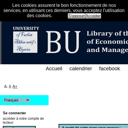
Les cookies assurent le bon fonctionnement de nos
services, en utilisant ces derniers, vous acceptez l'utilisation
des cookies.
S'opposer
Accepter
الإلكتروني على الخط المباشر لمكتبة كلية العلوم الاق
Accueil
calendrier
facebook
.
A-
A
A+
Se connecter
accéder à votre compte de
lecteur
A partir de cette page vous pouvez :