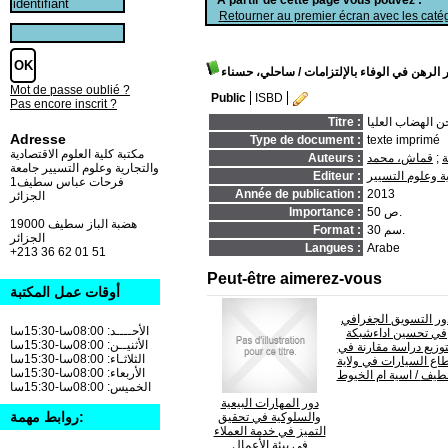
Retourner au premier écran avec les catég
 الرهن في الوفاء بالإلتزامات
/ ساحلي، حسناء
Mot de passe oublié ?
Public
ISBD
Pas encore inscrit ?
ن الهضاب العليا
Titre :
Adresse
Type de document :
texte imprimé
مكتبة كلية العلوم الاقتصادية
ة
;
قماش، محمد
Auteurs :
والتجارية وعلوم التسيير جامعة
ة وعلوم التسيير
Editeur :
فرحات عباس سطيف1
Année de publication :
2013
الجزائر
50 ص.
Importance :
19000 هضبة الباز سطيف
30 سم.
Format :
الجزائر
Langues :
Arabe
+213 36 62 01 51
Peut-être aimerez-vous
أوقات عمل المكتبة
ور التسويق الجغرافي
الأحــــد: 08:00سا-15:30سا
في تحسين اداءشبكة
الأثنيــن: 08:00سا-15:30سا
توزيع دراسة مقارنة في
الثلاثـاء: 08:00سا-15:30سا
اع السيارات في ولاية
الأربعاء: 08:00سا-15:30سا
طيف
/ اسية ام الخيوط
الخميس: 08:00سا-15:30سا
دور المهارات البيعية
روابط مهمة:
والسلوكية في تحقيق
التميز في خدمة العملاء
في بيئة الأعمال