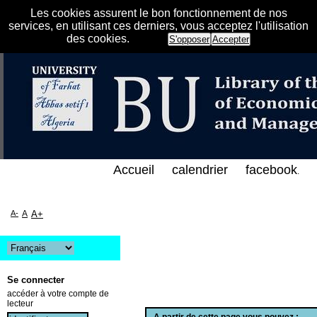
Les cookies assurent le bon fonctionnement de nos
services, en utilisant ces derniers, vous acceptez l'utilisation
des cookies.
S'opposer
Accepter
 الإلكتروني على الخط المباشر لمكتبة كلية العلوم الا
Accueil
calendrier
facebook
.
A-
A
A+
Se connecter
accéder à votre compte de
lecteur
A partir de cette page vous pouvez :