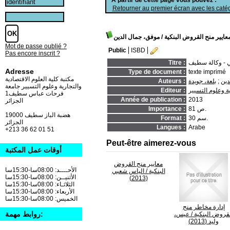
Retourner au premier écran avec les catég
عايير منح القروض البنكية
/ موفق، جمال الدين
Mot de passe oublié ?
Public
ISBD
Pas encore inscrit ?
Titre :
Adresse
Type de document :
texte imprimé
مكتبة كلية العلوم الاقتصادية
دين
;
بلعة، جويدة
Auteurs :
والتجارية وعلوم التسيير جامعة
ة وعلوم التسيير
Editeur :
فرحات عباس سطيف1
Année de publication :
2013
الجزائر
81 ص.
Importance :
19000 هضبة الباز سطيف
30 سم.
Format :
الجزائر
Langues :
Arabe
+213 36 62 01 51
Peut-être aimerez-vous
أوقات عمل المكتبة
معايير منح القروض
الأحــــد: 08:00سا-15:30سا
البنكية
/ الياس شعبي
الأثنيــن: 08:00سا-15:30سا
(2013)
الثلاثـاء: 08:00سا-15:30سا
الأربعاء: 08:00سا-15:30سا
الخميس: 08:00سا-15:30سا
إدارة مخاطر منح
روابط مهمة:
قروض البنكية
/ عيس،
وليد (2013)