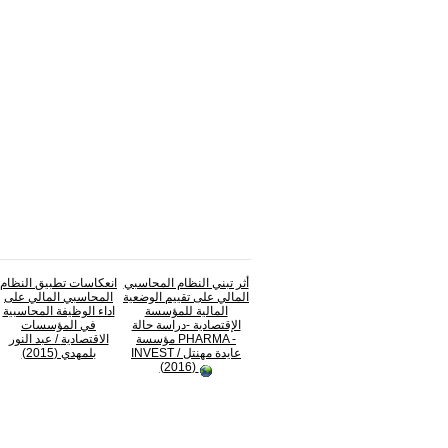
أثر تبني النظام المحاسبي
انعكاسات تطبيق النظام
المالي على تقييم الوضعية
المحاسبي المالي على
المالية للمؤسسة
اداء الوظيفة المحاسبية
الإقتصادية -دراسة حالة
في المؤسسات
مؤسسة PHARMA -
الاقتصادية
/ عبد النور
/ عايدة مهنتل
INVEST
بلمهدي (2015)
(2016)