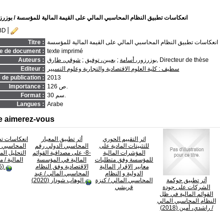
انعكاسات تطبيق النظام المحاسبي المالي على القيمة المالية للمؤسسة
/ بوزرز
BD
انعكاسات تطبيق النظام المحاسبي المالي على القيمة المالية للمؤسسة
Titre :
e de document :
texte imprimé
, Directeur de thèse
بوزرزور، أسامة
;
بعيبن، توفيق
;
شوقي، طارق
Auteurs :
سطيف : كلية العلوم الاقتصادية والتجارية وعلوم التسيير
Editeur :
de publication :
2013
126 ص.
Importance :
30 سم.
Format :
Langues :
Arabe
e aimerez-vous
اثر التقييم الحوري
أثر تطبيق المعيار
انعكاسات تط
للتثبيتات المادية على
المحاسبي الدولي رقم
المحاسبي ا
المؤشرات المالية
-8- على مصداقية القوائم
التحليل الم
للمؤسسة وفق متطلبات
المالية في المؤسسة
المالية
/ م
معايير الإقرار المالية
الاقتصادية وفق النظام
(2025)
الدولية و النظام
المحاسبي المالي
/ عبد
أثر تطبيق حوكمة
المحاسبي المالي
/ كنزة
الوهاب شودار (2020)
الشركات على جودة
قريشي
القوائم المالية في ظل
النظام المحاسبي المالي
/ راشدي، أمين (2018)