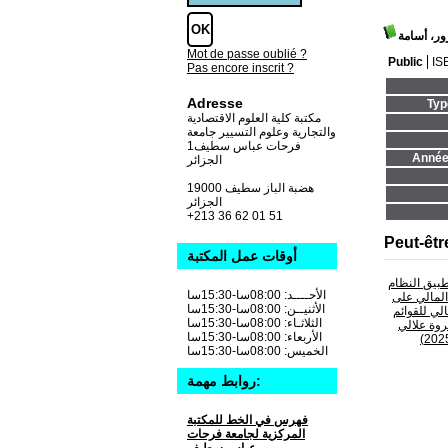
ور، أسامة
Mot de passe oublié ?
Public
IS
Pas encore inscrit ?
Adresse
Typ
مكتبة كلية العلوم الاقتصادية
والتجارية وعلوم التسيير جامعة
فرحات عباس سطيف1
Année 
الجزائر
19000 هضبة الباز سطيف
الجزائر
+213 36 62 01 51
Peut-êtr
أوقات عمل المكتبة
بيق النظام
الأحــــد: 08:00سا-15:30سا
لمالي على
الأثنيــن: 08:00سا-15:30سا
الي للقوائم
الثلاثـاء: 08:00سا-15:30سا
روة علالي
الأربعاء: 08:00سا-15:30سا
الخميس: 08:00سا-15:30سا
روابط مهمة:
فهرس في الخط للمكتبة
المركزية لجامعة فرحات