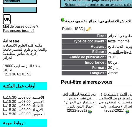
Retourner au premier écran avec les catég
الانعاش الاقتصادي في الجزائر
/ عطوي، خديجة
Mot de passe oublié ?
Public
ISBD
Pas encore inscrit ?
صادي في الجزائر
Titre :
Adresse
Type de document :
texte imprimé
مكتبة كلية العلوم الاقتصادية
يزة
;
غلاب، فاتح
Auteurs :
والتجارية وعلوم التسيير جامعة
ة وعلوم التسيير
Editeur :
فرحات عباس سطيف1
Année de publication :
2013
الجزائر
80 ص.
Importance :
19000 هضبة الباز سطيف
30 سم.
Format :
الجزائر
Langues :
Arabe
+213 36 62 01 51
Peut-être aimerez-vous
أوقات عمل المكتبة
ور التحفيزات الجبائية
دور التحفيزات الجبائية
الأحــــد: 08:00سا-15:30سا
 تعزيز فرص الإستثمار
في تشجيع فرص
الأثنيــن: 08:00سا-15:30سا
مؤسسات المصغرة في
الإستثمار في الجزائر
/
الثلاثـاء: 08:00سا-15:30سا
لجزائر
/ محمادي، وليد
جمال الدين بكيري
الأربعاء: 08:00سا-15:30سا
(2021-2022)
(2021-2022)
الخميس: 08:00سا-15:30سا
روابط مهمة: