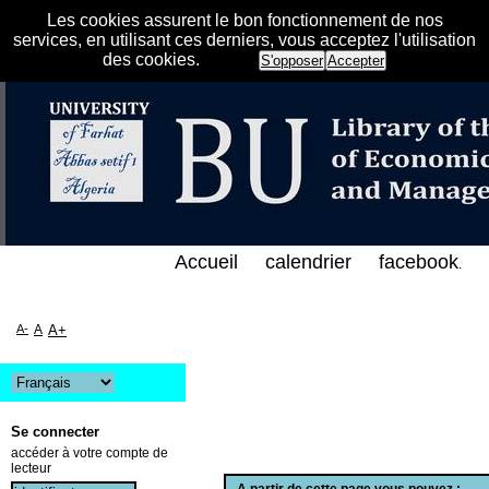
Les cookies assurent le bon fonctionnement de nos
services, en utilisant ces derniers, vous acceptez l'utilisation
des cookies.
S'opposer
Accepter
س الإلكتروني على الخط المباشر لمكتبة كلية العلوم ال
Accueil
calendrier
facebook
.
A-
A
A+
Se connecter
accéder à votre compte de
lecteur
A partir de cette page vous pouvez :