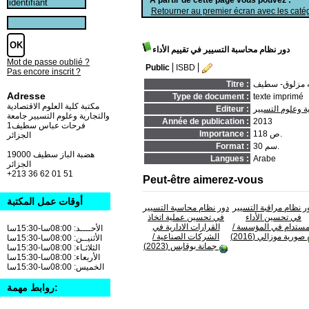
Retourner au premier écran avec les catég
دور نظام محاسبة التسيير في تقييم الأداء
Mot de passe oublié ?
Public
ISBD
Pas encore inscrit ?
Titre :
Adresse
Type de document :
texte imprimé
مكتبة كلية العلوم الاقتصادية
ة وعلوم التسيير
Editeur :
والتجارية وعلوم التسيير جامعة
Année de publication :
2013
فرحات عباس سطيف1
118 ص.
Importance :
الجزائر
30 سم.
Format :
19000 هضبة الباز سطيف
Langues :
Arabe
الجزائر
+213 36 62 01 51
Peut-être aimerez-vous
أوقات عمل المكتبة
ر نظام مراقبة التسيير
دور نظام محاسبة التسيير
في تحسين الأداء
في تحسين عملية اتخاذ
مستدام في المؤسسة
/
القرارات الادارية في
الأحــــد: 08:00سا-15:30سا
صورية موزالي (2016)
الشركات الصناعية
/
الأثنيــن: 08:00سا-15:30سا
جمانة بوقابس (2023)
الثلاثـاء: 08:00سا-15:30سا
الأربعاء: 08:00سا-15:30سا
الخميس: 08:00سا-15:30سا
روابط مهمة: