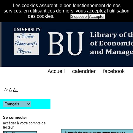
Les cookies assurent le bon fonctionnement de nos
services, en utilisant ces derniers, vous acceptez l'utilisation
des cookies.
S'opposer
Accepter
الإلكتروني على الخط المباشر لمكتبة كلية العلوم الاق
Accueil
calendrier
facebook
.
A-
A
A+
Se connecter
accéder à votre compte de
lecteur
A partir de cette page vous pouvez :