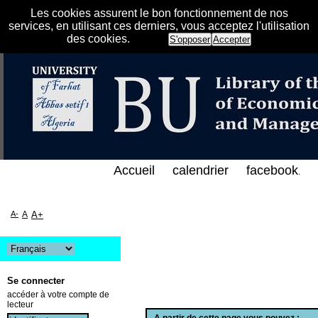
Les cookies assurent le bon fonctionnement de nos
services, en utilisant ces derniers, vous acceptez l'utilisation
des cookies.
S'opposer
Accepter
الإلكتروني على الخط المباشر لمكتبة كلية العلوم الاق
Accueil
calendrier
facebook
.
A-
A
A+
Se connecter
accéder à votre compte de
lecteur
A partir de cette page vous pouvez :