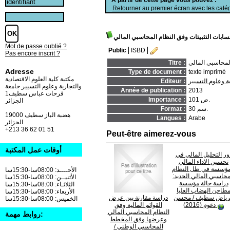
Retourner au premier écran avec les catég
ابات التثبيتات وفق النظام المحاسبي المالي
Mot de passe oublié ?
Public
ISBD
Pas encore inscrit ?
لمحاسبي المالي
Titre :
Adresse
Type de document :
texte imprimé
مكتبة كلية العلوم الاقتصادية
ة وعلوم التسيير
Editeur :
والتجارية وعلوم التسيير جامعة
Année de publication :
2013
فرحات عباس سطيف1
101 ص.
Importance :
الجزائر
30 سم.
Format :
19000 هضبة الباز سطيف
Langues :
Arabe
الجزائر
+213 36 62 01 51
Peut-être aimerez-vous
أوقات عمل المكتبة
ور التحليل المالي في
تحسين الاداء المالي
مؤسسة في ظل النظام
الأحــــد: 08:00سا-15:30سا
محاسبي المالي الجديد:
الأثنيــن: 08:00سا-15:30سا
دراسة حالة مؤسسة
الثلاثـاء: 08:00سا-15:30سا
طاحن الهضاب العليا
الأربعاء: 08:00سا-15:30سا
رياض سطيف
/ محسن
دراسة مقارنة بين عرض
الخميس: 08:00سا-15:30سا
دغوم (2016)
القوائم المالية وفق
النظام المحاسبي المالي
روابط مهمة:
وعرضها وفق المخطط
المحاسبي الوطني
/