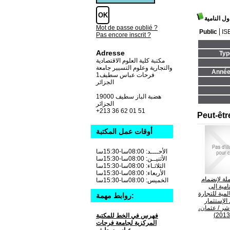
ل النامية
Mot de passe oublié ?
Public
IS
Pas encore inscrit ?
Adresse
Typ
مكتبة كلية العلوم الاقتصادية
والتجارية وعلوم التسيير جامعة
Année 
فرحات عباس سطيف1
الجزائر
19000 هضبة الباز سطيف
الجزائر
+213 36 62 01 51
Peut-êtr
أوقات عمل المكتبة
الأحــــد: 08:00سا-15:30سا
الأثنيــن: 08:00سا-15:30سا
الثلاثـاء: 08:00سا-15:30سا
الأربعاء: 08:00سا-15:30سا
ملة لإنضمام
الخميس: 08:00سا-15:30سا
امية إلى
لمية للتجارة
روابط مهمة:
الإستثمار
اشر
/ عثمان،
فهرس في الخط للمكتبة
المركزية لجامعة فرحات