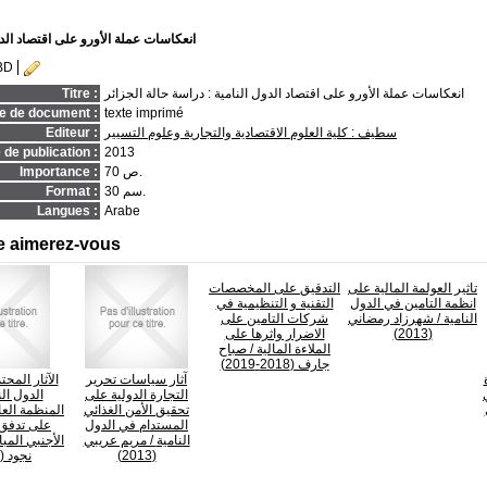
انعكاسات عملة الأورو على اقتصاد الدو
BD
انعكاسات عملة الأورو على اقتصاد الدول النامية : دراسة حالة الجزائر
Titre :
e de document :
texte imprimé
سطيف : كلية العلوم الاقتصادية والتجارية وعلوم التسيير
Editeur :
de publication :
2013
70 ص.
Importance :
30 سم.
Format :
Langues :
Arabe
e aimerez-vous
تاثير العولمة المالية على
التدقيق على المخصصات
انظمة التامين في الدول
التقنية و التنظيمية في
النامية
/ شهرزاد رمضاني
شركات التامين على
(2013)
الاضرار واثرها على
الملاءة المالية
/ صباح
جارف (2018-2019)
آثار سياسات تحرير
الآثار المحت
التجارة الدولية على
الدول الن
تحقيق الأمن الغذائي
المنظمة العا
المستدام في الدول
على تدفق 
النامية
/ مريم عريبي
الأجنبي المب
(2013)
نجود (2013)