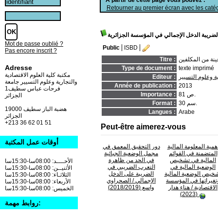
Retourner au premier écran avec les catég
 لضريبة الدخل الإجمالي في المؤسسة الجزائرية
Mot de passe oublié ?
Public
ISBD
Pas encore inscrit ?
ينة من المكلفين
Titre :
Adresse
Type de document :
texte imprimé
مكتبة كلية العلوم الاقتصادية
ة وعلوم التسيير
Editeur :
والتجارية وعلوم التسيير جامعة
Année de publication :
2013
فرحات عباس سطيف1
81 ص.
Importance :
الجزائر
30 سم.
Format :
19000 هضبة الباز سطيف
Langues :
Arabe
الجزائر
+213 36 62 01 51
Peut-être aimerez-vous
أوقات عمل المكتبة
همية المعلومة المالية
دور التحقيق المعمق في
المتضمنة في القوائم
مجمل الوضعية الجبائية
المالية في تشخيص
في الحد من ظاهرة
الأحــــد: 08:00سا-15:30سا
الوضعية المالية في
التعرب الضريبي في
الأثنيــن: 08:00سا-15:30سا
خيص الوضعية المالية
الضريبة على الدخل
الثلاثـاء: 08:00سا-15:30سا
تغيراتها في المؤسسة
الإجمالي
/ الصحراوي
الأربعاء: 08:00سا-15:30سا
الاقتصادية
/ هناء هدار
واسع (2018/2019)
الخميس: 08:00سا-15:30سا
(2023)
روابط مهمة: