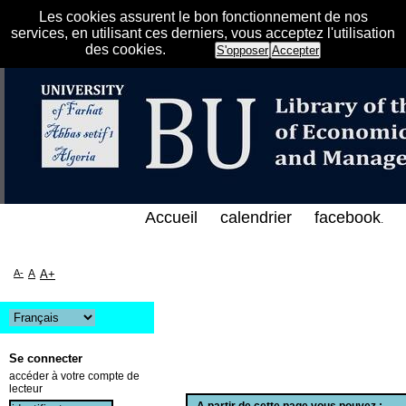
Les cookies assurent le bon fonctionnement de nos
services, en utilisant ces derniers, vous acceptez l'utilisation
des cookies.
S'opposer
Accepter
الإلكتروني على الخط المباشر لمكتبة كلية العلوم الاق
Accueil
calendrier
facebook
.
A-
A
A+
Se connecter
accéder à votre compte de
lecteur
A partir de cette page vous pouvez :