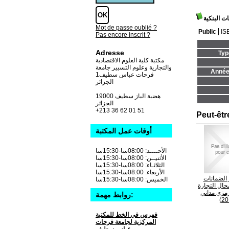
ت البنكية
Mot de passe oublié ?
Public
IS
Pas encore inscrit ?
Adresse
Typ
مكتبة كلية العلوم الاقتصادية
والتجارية وعلوم التسيير جامعة
Année 
فرحات عباس سطيف1
الجزائر
19000 هضبة الباز سطيف
الجزائر
+213 36 62 01 51
Peut-êtr
أوقات عمل المكتبة
الأحــــد: 08:00سا-15:30سا
الأثنيــن: 08:00سا-15:30سا
الثلاثـاء: 08:00سا-15:30سا
الأربعاء: 08:00سا-15:30سا
 الضمانات
الخميس: 08:00سا-15:30سا
حال التجارة
مزي مداني
روابط مهمة:
فهرس في الخط للمكتبة
المركزية لجامعة فرحات