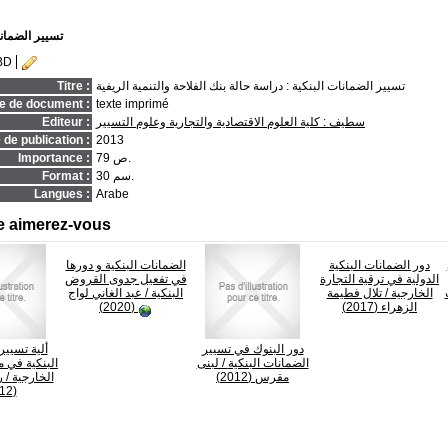
تسيير الضمانا
BD
تسيير الضمانات البنكية : دراسة حالة بنك الفلاحة والتنمية الريفية
Titre :
e de document :
texte imprimé
سطيف : كلية العلوم الاقتصادية والتجارية وعلوم التسيير
Editeur :
de publication :
2013
79 ص.
Importance :
30 سم.
Format :
Langues :
Arabe
e aimerez-vous
دور الضمانات البنكية
الضمانات البنكية و دورها
الدولية في ترقية التجارة
في تفعيل جدوى القروض
الخارجية
/ تلال فطيمة
البنكية
/ عبد الغاني لواج
الزهراء (2017)
(2020)
دور البنوك في تسيير
ألية تسيير
الضمانات البنكية
/ لبنى
البنكية في م
مقرس (2012)
الخارجية
/ ر
(2012)