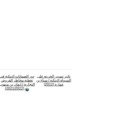
تاثير تسيير الخزينة على
دور الضمانات البنكية في
السيولة البنكية
/ سناء بن
تغطية مخاطر القروض
عمارة (2012)
التجارية
/ إيمان بن ميهوب
(2021/2022)