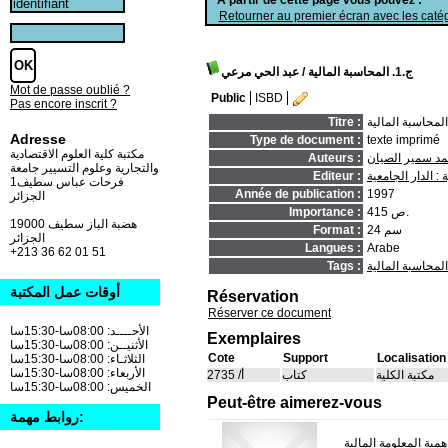
Retourner au premier écran avec les catég
ج.1. المحاسبة المالية
/ عبد الحي مرعي
Mot de passe oublié ?
Public
ISBD
Pas encore inscrit ?
المحاسبة المالية
Titre :
Adresse
Type de document :
texte imprimé
مكتبة كلية العلوم الاقتصادية
د سمير الصيان
Auteurs :
والتجارية وعلوم التسيير جامعة
 : الدار الجامعية
Editeur :
فرحات عباس سطيف1
Année de publication :
1997
الجزائر
415 ص.
Importance :
19000 هضبة الباز سطيف
24 سم
Format :
الجزائر
Langues :
Arabe
+213 36 62 01 51
المحاسبة المالية
Tags :
أوقات عمل المكتبة
Réservation
Réserver ce document
الأحــــد: 08:00سا-15:30سا
Exemplaires
الأثنيــن: 08:00سا-15:30سا
Cote
Support
Localisation
الثلاثـاء: 08:00سا-15:30سا
الأربعاء: 08:00سا-15:30سا
مكتبة الكلية
كتاب
أ/ 2735
الخميس: 08:00سا-15:30سا
Peut-être aimerez-vous
روابط مهمة:
همية المعلومة المالية