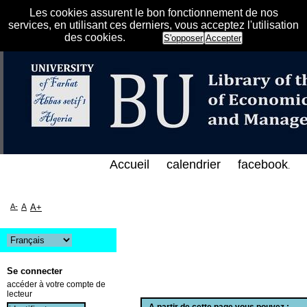
Les cookies assurent le bon fonctionnement de nos
services, en utilisant ces derniers, vous acceptez l'utilisation
des cookies.
S'opposer
Accepter
ي الفهرس الإلكتروني على الخط المباشر لمكتبة كلية ال
Accueil
calendrier
facebook
.
A-
A
A+
Se connecter
accéder à votre compte de
lecteur
A partir de cette page vous pouvez :