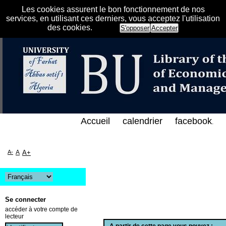
Les cookies assurent le bon fonctionnement de nos
services, en utilisant ces derniers, vous acceptez l'utilisation
des cookies.
S'opposer
Accepter
لفهرس الإلكتروني على الخط المباشر لمكتبة كلية العلو
Accueil
calendrier
facebook
.
A-
A
A+
Se connecter
accéder à votre compte de
lecteur
A partir de cette page vous pouvez :