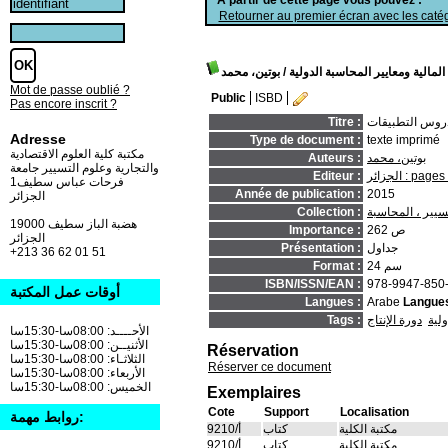
Retourner au premier écran avec les catég
لمالية ومعايير المحاسبة الدولية
/ بوتين، محمد
Mot de passe oublié ?
Public
ISBD
Pas encore inscrit ?
 دروس التطبيقات
Titre :
Adresse
Type de document :
texte imprimé
مكتبة كلية العلوم الاقتصادية
بوتين، محمد
Auteurs :
والتجارية وعلوم التسيير جامعة
pages bleues
Editeur :
فرحات عباس سطيف1
Année de publication :
2015
الجزائر
سيير ، المحاسبة
Collection :
19000 هضبة الباز سطيف
262 ص
Importance :
الجزائر
جداول
Présentation :
+213 36 62 01 51
24 سم
Format :
ISBN/ISSN/EAN :
978-9947-850
أوقات عمل المكتبة
Langues :
Arabe
Langues
ولية
دورة الإنتاج
Tags :
الأحــــد: 08:00سا-15:30سا
الأثنيــن: 08:00سا-15:30سا
Réservation
الثلاثـاء: 08:00سا-15:30سا
Réserver ce document
الأربعاء: 08:00سا-15:30سا
الخميس: 08:00سا-15:30سا
Exemplaires
Cote
Support
Localisation
روابط مهمة:
مكتبة الكلية
كتاب
أ/9210
مكتبة الكلية
كتاب
أ/9210