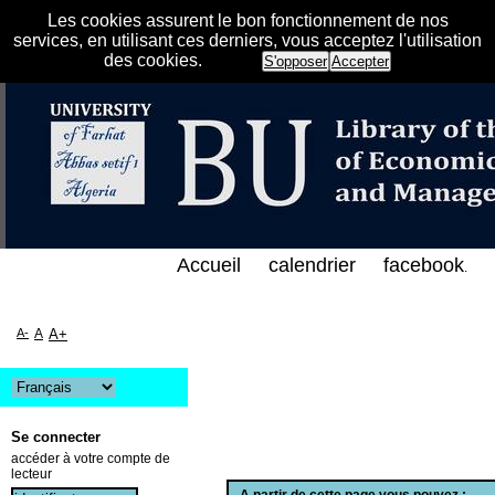
Les cookies assurent le bon fonctionnement de nos
services, en utilisant ces derniers, vous acceptez l'utilisation
des cookies.
S'opposer
Accepter
هرس الإلكتروني على الخط المباشر لمكتبة كلية العلوم 
Accueil
calendrier
facebook
.
A-
A
A+
Se connecter
accéder à votre compte de
lecteur
A partir de cette page vous pouvez :