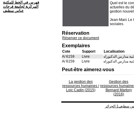
فهرس في الخط للمكتبة
Quel est le co
المركزية لجامعة فرحات
actuelles du d
عباس سطيف
gestion nouvell
Jean-Marc Le G
sociales.
Réservation
Réserver ce document
Exemplaires
Cote
Support
Localisation
A/ 6159
Livre
بة مدارس الدكتوراه
A/ 6159
Livre
بة مدارس الدكتوراه
Peut-être aimerez-vous
La gestion des
Gestion des
ressources humaines
/
ressources humaine
Loic Cadin (2015)
Bernard Martory
(2016)