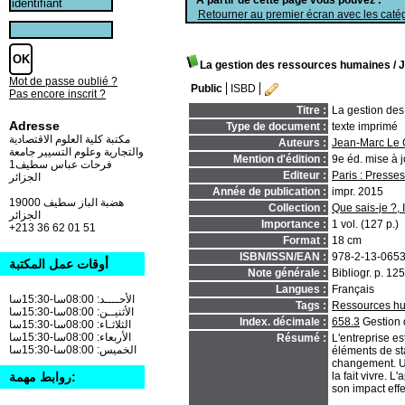
Retourner au premier écran avec les catég
La gestion des ressources humaines
/ 
Mot de passe oublié ?
Public
ISBD
Pas encore inscrit ?
Titre :
La gestion de
Adresse
Type de document :
texte imprimé
مكتبة كلية العلوم الاقتصادية
Auteurs :
Jean-Marc Le Ga
والتجارية وعلوم التسيير جامعة
Mention d'édition :
9e éd. mise à j
فرحات عباس سطيف1
Editeur :
Paris : Presse
الجزائر
Année de publication :
impr. 2015
19000 هضبة الباز سطيف
Collection :
Que sais-je ?
الجزائر
Importance :
1 vol. (127 p.)
+213 36 62 01 51
Format :
18 cm
ISBN/ISSN/EAN :
978-2-13-065
أوقات عمل المكتبة
Note générale :
Bibliogr. p. 125
Langues :
Français
الأحــــد: 08:00سا-15:30سا
Tags :
Ressources hu
الأثنيــن: 08:00سا-15:30سا
Index. décimale :
658.3
Gestion 
الثلاثـاء: 08:00سا-15:30سا
الأربعاء: 08:00سا-15:30سا
Résumé :
L'entreprise e
الخميس: 08:00سا-15:30سا
éléments de sta
changement. Un
روابط مهمة:
la fait vivre. 
son impact effe