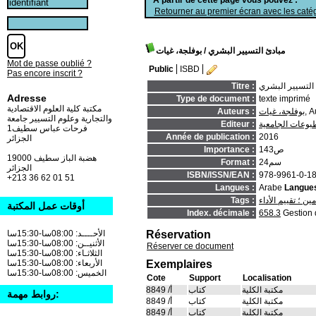
Retourner au premier écran avec les catég
مبادئ التسيير البشري
/ بوفلجة، غيات
Mot de passe oublié ?
Public
ISBD
Pas encore inscrit ?
التسيير البشري
Titre :
Adresse
Type de document :
texte imprimé
مكتبة كلية العلوم الاقتصادية
, A
بوفلجة، غيات
Auteurs :
والتجارية وعلوم التسيير جامعة
طبوعات الجامعية
Editeur :
فرحات عباس سطيف1
Année de publication :
2016
الجزائر
143ص
Importance :
19000 هضبة الباز سطيف
24سم
Format :
الجزائر
ISBN/ISSN/EAN :
978-9961-0-1
+213 36 62 01 51
Langues :
Arabe
Langues
ن ؛ تقييم الأداء
Tags :
أوقات عمل المكتبة
Index. décimale :
658.3
Gestion 
Réservation
الأحــــد: 08:00سا-15:30سا
الأثنيــن: 08:00سا-15:30سا
Réserver ce document
الثلاثـاء: 08:00سا-15:30سا
Exemplaires
الأربعاء: 08:00سا-15:30سا
الخميس: 08:00سا-15:30سا
Cote
Support
Localisation
مكتبة الكلية
كتاب
أ/ 8849
روابط مهمة:
مكتبة الكلية
كتاب
أ/ 8849
مكتبة الكلية
كتاب
أ/ 8849