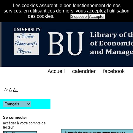
Les cookies assurent le bon fonctionnement de nos
services, en utilisant ces derniers, vous acceptez l'utilisation
des cookies.
S'opposer
Accepter
رس الإلكتروني على الخط المباشر لمكتبة كلية العلوم ا
Accueil
calendrier
facebook
.
A-
A
A+
Se connecter
accéder à votre compte de
lecteur
A partir de cette page vous pouvez :