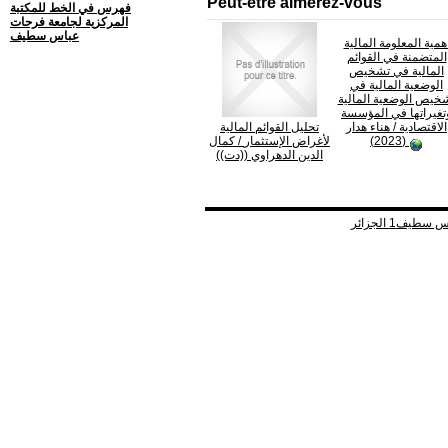
Peut-être aimerez-vous
فهرس في الخط للمكتبة
المركزية لجامعة فرحات
عباس سطيف
همية المعلومة المالية
المتضمنة في القوائم
المالية في تشخيص
الوضعية المالية في
خيص الوضعية المالية
تغيراتها في المؤسسة
الاقتصادية
/ هناء هدار
تحليل القوائم المالية
(2023)
لأغراض الإستثمار
/ كمال
الدين الدهراوي ((دت))