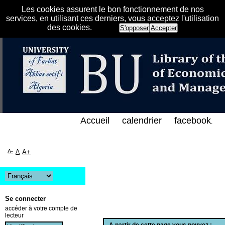
Les cookies assurent le bon fonctionnement de nos
services, en utilisant ces derniers, vous acceptez l'utilisation
des cookies.
S'opposer
Accepter
 الفهرس الإلكتروني على الخط المباشر لمكتبة كلية العل
Accueil
calendrier
facebook
.
A-
A
A+
Se connecter
accéder à votre compte de
lecteur
A partir de cette page vous pouvez :