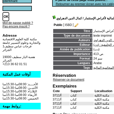
Retourner au premier écran avec les catég
لمالية لأغراض الإستثمار
/ كمال الدين الدهراوي
Mot de passe oublié ?
Public
ISBD
Pas encore inscrit ?
لأغراض الإستثمار
Titre :
Adresse
Type de document :
texte imprimé
مكتبة كلية العلوم الاقتصادية
 الدين الدهراوي
Auteurs :
والتجارية وعلوم التسيير جامعة
ر الجامعية : (دن)
Editeur :
فرحات عباس سطيف1
(دت)
Année de publication :
الجزائر
413 ص.
Importance :
19000 هضبة الباز سطيف
24 سم
Format :
الجزائر
Langues :
Arabe
+213 36 62 01 51
المحاسبة المالية
Tags :
أوقات عمل المكتبة
Réservation
Réserver ce document
الأحــــد: 08:00سا-15:30سا
Exemplaires
الأثنيــن: 08:00سا-15:30سا
Cote
Support
Localisation
الثلاثـاء: 08:00سا-15:30سا
الأربعاء: 08:00سا-15:30سا
مكتبة الكلية
كتاب
أ/3711
الخميس: 08:00سا-15:30سا
مكتبة الكلية
كتاب
أ/3711
مكتبة الكلية
كتاب
أ/3711
روابط مهمة:
مكتبة الكلية
كتاب
أ/3711