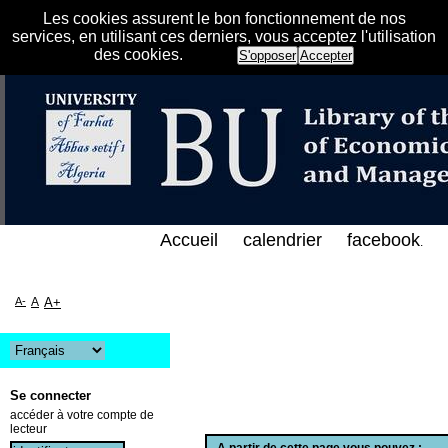
Les cookies assurent le bon fonctionnement de nos
services, en utilisant ces derniers, vous acceptez l'utilisation
des cookies.
S'opposer
Accepter
ي الفهرس الإلكتروني على الخط المباشر لمكتبة كلية ال
Accueil
calendrier
facebook
.
A-
A
A+
Se connecter
accéder à votre compte de
lecteur
A partir de cette page vous pouvez :