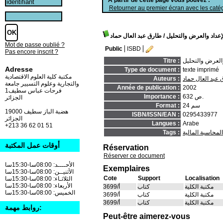
Retourner au premier écran avec les catég
لإعداد والعرض والتحليل
/ طارق عبد العال حماد
Mot de passe oublié ?
Public
ISBD
Pas encore inscrit ?
والعرض والتحليل
Titre :
Adresse
Type de document :
texte imprimé
مكتبة كلية العلوم الاقتصادية
عبد العال حماد
Auteurs :
والتجارية وعلوم التسيير جامعة
Année de publication :
2002
فرحات عباس سطيف1
632 ص.
Importance :
الجزائر
24 سم
Format :
19000 هضبة الباز سطيف
ISBN/ISSN/EAN :
0295433977
الجزائر
Langues :
Arabe
+213 36 62 01 51
المحاسبة المالية
Tags :
أوقات عمل المكتبة
Réservation
Réserver ce document
الأحــــد: 08:00سا-15:30سا
Exemplaires
الأثنيــن: 08:00سا-15:30سا
Cote
Support
Localisation
الثلاثـاء: 08:00سا-15:30سا
الأربعاء: 08:00سا-15:30سا
مكتبة الكلية
كتاب
أ/3699
الخميس: 08:00سا-15:30سا
مكتبة الكلية
كتاب
أ/3699
مكتبة الكلية
كتاب
أ/3699
روابط مهمة:
Peut-être aimerez-vous