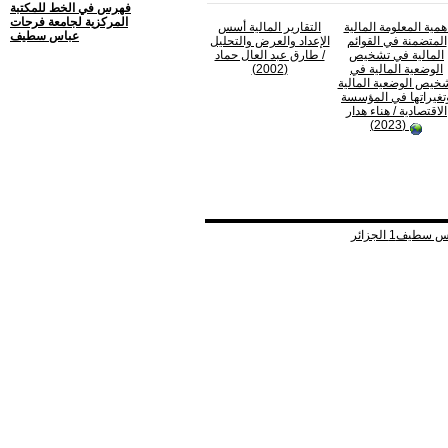
فهرس في الخط للمكتبة
المركزية لجامعة فرحات
همية المعلومة المالية
التقارير المالية أسس
عباس سطيف
المتضمنة في القوائم
الإعداد والعرض والتحليل
المالية في تشخيص
/ طارق عبد العال حماد
الوضعية المالية في
(2002)
خيص الوضعية المالية
تغيراتها في المؤسسة
الاقتصادية
/ هناء هدار
(2023)