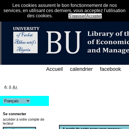
Les cookies assurent le bon fonctionnement de nos
services, en utilisant ces derniers, vous acceptez l'utilisation
des cookies.
S'opposer
Accepter
لفهرس الإلكتروني على الخط المباشر لمكتبة كلية العلو
Accueil
calendrier
facebook
.
A-
A
A+
Se connecter
accéder à votre compte de
lecteur
A partir de cette page vous pouvez :