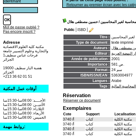
Retourner au premier écran avec les catég
لمحاسبة لغير المحاسبين
/ حسين مصطفى هلال
Mot de passe oublié ?
Public
ISBD
Pas encore inscrit ?
 لغير المحاسبين
Titre :
Adresse
Type de document :
texte imprimé
مكتبة كلية العلوم الاقتصادية
ن مصطفى هلال
Auteurs :
والتجارية وعلوم التسيير جامعة
ار النهضة العربية
Editeur :
فرحات عباس سطيف1
Année de publication :
2001
الجزائر
581 ص.
Importance :
19000 هضبة الباز سطيف
24 سم
Format :
الجزائر
ISBN/ISSN/EAN :
5363004977
+213 36 62 01 51
Langues :
Arabe
المحاسبة المالية
Tags :
أوقات عمل المكتبة
Réservation
Réserver ce document
الأحــــد: 08:00سا-15:30سا
الأثنيــن: 08:00سا-15:30سا
Exemplaires
الثلاثـاء: 08:00سا-15:30سا
الأربعاء: 08:00سا-15:30سا
Cote
Support
Localisation
الخميس: 08:00سا-15:30سا
مكتبة الكلية
كتاب
أ/ 3740
مكتبة الكلية
كتاب
أ/ 3740
روابط مهمة:
مكتبة الكلية
كتاب
أ/ 3740
مكتبة الكلية
كتاب
أ/ 3740