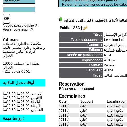
Retourner au premier écran avec les catég
لمالية لأغراض الإستثمار
/ كمال الدين الدهراوي
Mot de passe oublié ?
Public
ISBD
Pas encore inscrit ?
لأغراض الإستثمار
Titre :
Adresse
Type de document :
texte imprimé
مكتبة كلية العلوم الاقتصادية
 الدين الدهراوي
Auteurs :
والتجارية وعلوم التسيير جامعة
ر الجامعية : (دن)
Editeur :
فرحات عباس سطيف1
(دت)
Année de publication :
الجزائر
413 ص.
Importance :
19000 هضبة الباز سطيف
24 سم
Format :
الجزائر
Langues :
Arabe
+213 36 62 01 51
المحاسبة المالية
Tags :
أوقات عمل المكتبة
Réservation
Réserver ce document
الأحــــد: 08:00سا-15:30سا
Exemplaires
الأثنيــن: 08:00سا-15:30سا
Cote
Support
Localisation
الثلاثـاء: 08:00سا-15:30سا
الأربعاء: 08:00سا-15:30سا
مكتبة الكلية
كتاب
أ/ 3711
الخميس: 08:00سا-15:30سا
مكتبة الكلية
كتاب
أ/ 3711
مكتبة الكلية
كتاب
أ/ 3711
روابط مهمة:
مكتبة الكلية
كتاب
أ/ 3711
مكتبة الكلية
كتاب
أ/ 3711