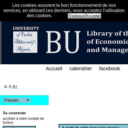
Les cookies assurent le bon fonctionnement de nos
services, en utilisant ces derniers, vous acceptez l'utilisation
des cookies.
S'opposer
Accepter
 الفهرس الإلكتروني على الخط المباشر لمكتبة كلية الع
Accueil
calendrier
facebook
.
A-
A
A+
Se connecter
accéder à votre compte de
lecteur
A partir de cette page vous pouvez :