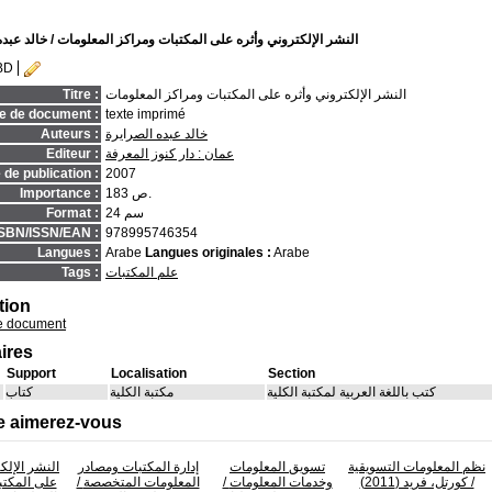
النشر الإلكتروني وأثره على المكتبات ومراكز المعلومات
/ خالد عبده
BD
النشر الإلكتروني وأثره على المكتبات ومراكز المعلومات
Titre :
e de document :
texte imprimé
خالد عبده الصرايرة
Auteurs :
عمان : دار كنوز المعرفة
Editeur :
de publication :
2007
183 ص.
Importance :
24 سم
Format :
ISBN/ISSN/EAN :
978995746354
Langues :
Arabe
Langues originales :
Arabe
علم المكتبات
Tags :
tion
e document
ires
Support
Localisation
Section
كتب باللغة العربية لمكتبة الكلية
مكتبة الكلية
كتاب
e aimerez-vous
نظم المعلومات التسويقية
تسويق المعلومات
إدارة المكتبات ومصادر
النشر الإلك
/ كورتل، فريد (2011)
وخدمات المعلومات
/
المعلومات المتخصصة
/
على المكتب