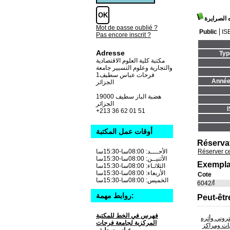
 الصرايرة
Mot de passe oublié ?
Public
IS
Pas encore inscrit ?
Adresse
Typ
مكتبة كلية العلوم الاقتصادية
والتجارية وعلوم التسيير جامعة
فرحات عباس سطيف1
Année 
الجزائر
19000 هضبة الباز سطيف
الجزائر
+213 36 62 01 51
أوقات عمل المكتبة
Réserva
Réserver c
الأحــــد: 08:00سا-15:30سا
الأثنيــن: 08:00سا-15:30سا
Exempla
الثلاثـاء: 08:00سا-15:30سا
الأربعاء: 08:00سا-15:30سا
Cote
الخميس: 08:00سا-15:30سا
أ/6042
روابط مهمة:
Peut-êtr
فهرس في الخط للمكتبة
تروني وأثره
المركزية لجامعة فرحات
ات ومراكز