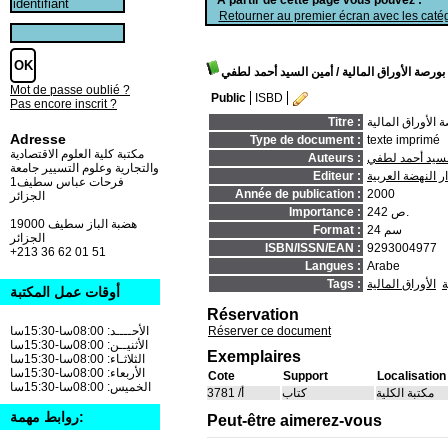
Retourner au premier écran avec les catég
ورصة الأوراق المالية
/ أمين السيد أحمد لطفي
Mot de passe oublié ?
Public
ISBD
Pas encore inscrit ?
الأوراق المالية
Titre :
Adresse
Type de document :
texte imprimé
مكتبة كلية العلوم الاقتصادية
لسيد أحمد لطفي
Auteurs :
والتجارية وعلوم التسيير جامعة
ار النهضة العربية
Editeur :
فرحات عباس سطيف1
Année de publication :
2000
الجزائر
242 ص.
Importance :
19000 هضبة الباز سطيف
24 سم
Format :
الجزائر
ISBN/ISSN/EAN :
9293004977
+213 36 62 01 51
Langues :
Arabe
ة
الأوراق المالية
Tags :
أوقات عمل المكتبة
Réservation
Réserver ce document
الأحــــد: 08:00سا-15:30سا
الأثنيــن: 08:00سا-15:30سا
Exemplaires
الثلاثـاء: 08:00سا-15:30سا
الأربعاء: 08:00سا-15:30سا
Cote
Support
Localisation
الخميس: 08:00سا-15:30سا
مكتبة الكلية
كتاب
أ/ 3781
روابط مهمة:
Peut-être aimerez-vous