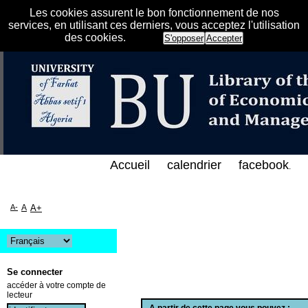
Les cookies assurent le bon fonctionnement de nos
services, en utilisant ces derniers, vous acceptez l'utilisation
des cookies.
S'opposer
Accepter
س الإلكتروني على الخط المباشر لمكتبة كلية العلوم ال
Accueil
calendrier
facebook
.
A-
A
A+
Se connecter
accéder à votre compte de
lecteur
A partir de cette page vous pouvez :