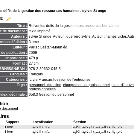
es défis de la gestion des ressources humaines
/ sylvie St onge
BD
Titre :
Relver les défis de la gestion des ressources humaines
e de document :
texte imprimé
Auteurs :
sylvie St onge
, Auteur ;
guerrero sylvie
, Auteur ;
haines victor
, Aut
ntion d'édition :
3 eme
Editeur :
Paris : Gaétan-Morin éd.
de publication :
2009
Importance :
479 p
Format :
27 cm
ISBN/ISSN/EAN :
978-2-89632-045-5
Langues :
Français
Catégories :
[Livre Francais]
gestion de l'entreprise
Tags :
personnel- direction
changement organisationnel
main-d'oeuvre
professionnelles
ndex. décimale :
658.3
Gestion du personnel
tion
e document
ires
Support
Localisation
Section
Livre
مكتبة الكلية
كتب باللغة الفرنسية لمكتبة الكلية
Livre
مكتبة الكلية
كتب باللغة الفرنسية لمكتبة الكلية