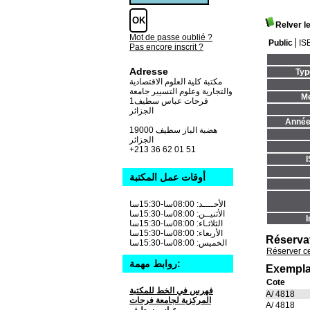
Relver l
Mot de passe oublié ?
Public
IS
Pas encore inscrit ?
Adresse
Typ
مكتبة كلية العلوم الاقتصادية
والتجارية وعلوم التسيير جامعة
Me
فرحات عباس سطيف1
الجزائر
Année 
19000 هضبة الباز سطيف
الجزائر
+213 36 62 01 51
أوقات عمل المكتبة
الأحــــد: 08:00سا-15:30سا
الأثنيــن: 08:00سا-15:30سا
I
الثلاثـاء: 08:00سا-15:30سا
الأربعاء: 08:00سا-15:30سا
Réserva
الخميس: 08:00سا-15:30سا
Réserver c
روابط مهمة:
Exempla
Cote
فهرس في الخط للمكتبة
A/ 4818
المركزية لجامعة فرحات
A/ 4818